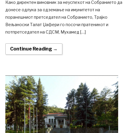
Како директен виновник за неуспехот на Собранието да
донесе одлука за одземање на имунитетот на
поранешниот претседател на Собранието, Трајко
Вељаноски Талат Џафери го посочи пратеникот и
потпретседател на СДСМ, Мухамед […]
Continue Reading →