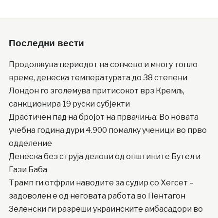
Последни вести
Продолжува периодот на сончево и многу топло
време, денеска температурата до 38 степени
Лондон го зголемува притисокот врз Кремљ,
санкционира 19 руски субјекти
Драстичен пад на бројот на првачиња: Во новата
учебна година дури 4.900 помалку ученици во прво
одделение
Денеска без струја делови од општините Бутел и
Гази Баба
Трамп ги отфрли наводите за судир со Хегсет –
задоволен е од неговата работа во Пентагон
Зеленски ги разреши украинските амбасадори во