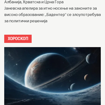
Албанија, Хрватска и Црна Гора
Јаневска апелира за итно носење на законите за
високо образование: „Бадентер“ се злоупотребува
за политички решенија
ХОРОСКОП