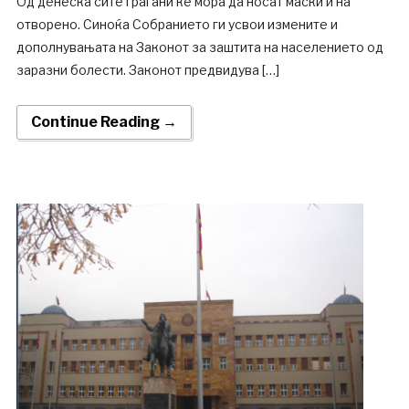
Од денеска сите граѓани ќе мора да носат маски и на
отворено. Синоќа Собранието ги усвои измените и
дополнувањата на Законот за заштита на населението од
заразни болести. Законот предвидува […]
Continue Reading →