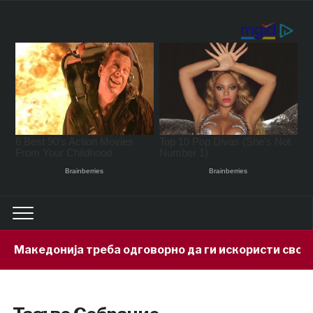
кедонија треба одговорно да ги искористи своите ми