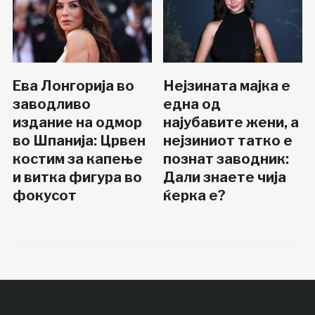
Ева Лонгорија во
Нејзината мајка е
заводливо
една од
издание на одмор
најубавите жени, а
во Шпанија: Црвен
нејзиниот татко е
костим за капење
познат заводник:
и витка фигура во
Дали знаете чија
фокусот
ќерка е?