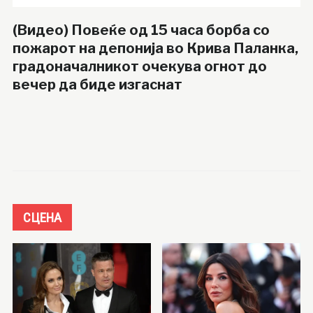
(Видео) Повеќе од 15 часа борба со
пожарот на депонија во Крива Паланка,
градоначалникот очекува огнот до
вечер да биде изгаснат
СЦЕНА