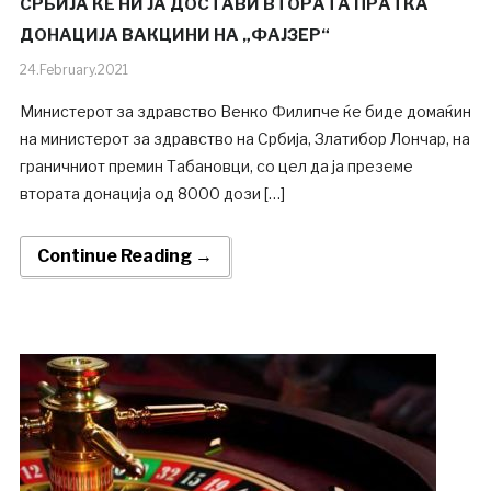
СРБИЈА ЌЕ НИ ЈА ДОСТАВИ ВТОРАТА ПРАТКА
ДОНАЦИЈА ВАКЦИНИ НА „ФАЈЗЕР“
24.February.2021
Министерот за здравство Венко Филипче ќе биде домаќин
на министерот за здравство на Србија, Златибор Лончар, на
граничниот премин Табановци, со цел да ја преземе
втората донација од 8000 дози […]
Continue Reading →