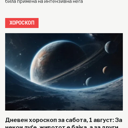
била примена на интензивна нега
ХОРОСКОП
Дневен хороскоп за сабота, 1 август: За
некои луѓе, животот е бајка, а за други,