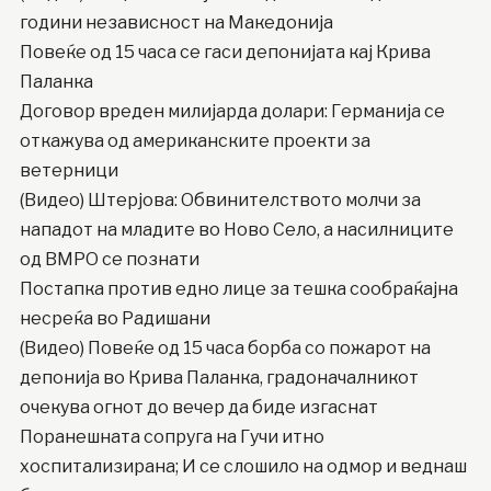
години независност на Македонија
Повеќе од 15 часа се гаси депонијата кај Крива
Паланка
Договор вреден милијарда долари: Германија се
откажува од американските проекти за
ветерници
(Видео) Штерјова: Обвинителството молчи за
нападот на младите во Ново Село, а насилниците
од ВМРО се познати
Постапка против едно лице за тешка сообраќајна
несреќа во Радишани
(Видео) Повеќе од 15 часа борба со пожарот на
депонија во Крива Паланка, градоначалникот
очекува огнот до вечер да биде изгаснат
Поранешната сопруга на Гучи итно
хоспитализирана; И се слошило на одмор и веднаш