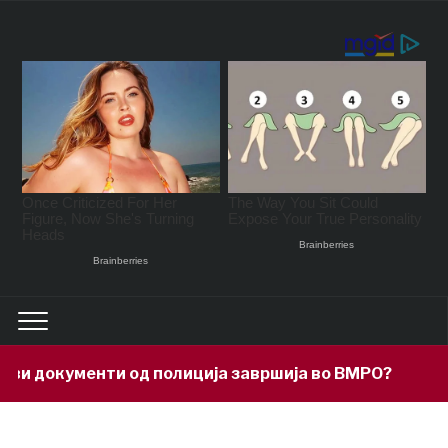
кументи од полиција завршија во ВМРО?
15 hours