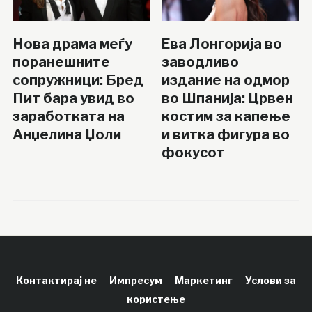
Нова драма меѓу
Ева Лонгорија во
поранешните
заводливо
сопружници: Бред
издание на одмор
Пит бара увид во
во Шпанија: Црвен
заработката на
костим за капење
Анџелина Џоли
и витка фигура во
фокусот
Контактирај не
Импресум
Маркетинг
Услови за
користење