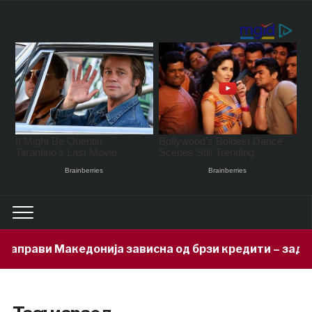
ви Македонија зависна од брзи кредити – задолжени 3