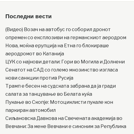
Последни вести
(Видео) Возач на автобус го соборил дронот
опремен со експлозиви на германскиот аеродром
Нова, моќна ерупција на Етна го блокираше
аеродромот во Катанија
ЦУК со најнови детали: Гори во Могила и Долнени
Сенатот на САД со големо мнозинство изгласа
нови санкции против Русија
Трамп е бесен на судската забрана да ја гради
салата за танцување во Белата куќа
Пукање во Скопје: Мотоциклисти пукале кон
паркиран автомобил
Сиљановска Давкова на Свечената академија во
Вевчани: За мене Вевчани е синоним за Република