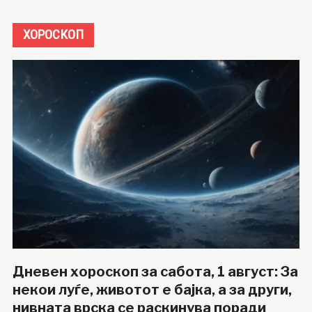
ХОРОСКОП
Дневен хороскоп за сабота, 1 август: За
некои луѓе, животот е бајка, а за други,
нивната врска се раскинува поради