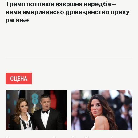
Трамп потпиша извршна наредба –
нема американско државјанство преку
раѓање
СЦЕНА