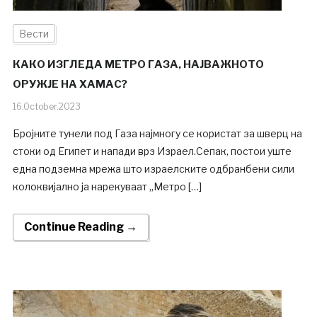
Вести
КАКО ИЗГЛЕДА МЕТРО ГАЗА, НАЈВАЖНОТО
ОРУЖЈЕ НА ХАМАС?
16.October.2023
Бројните тунели под Газа најмногу се користат за шверц на
стоки од Египет и напади врз Израел.Сепак, постои уште
една подземна мрежа што израелските одбранбени сили
колоквијално ја нарекуваат „Метро […]
Continue Reading →