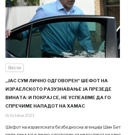
Вести
„ЈАС СУМ ЛИЧНО ОДГОВОРЕН“ ШЕФОТ НА
ИЗРАЕЛСКОТО РАЗУЗНАВАЊЕ ЈА ПРЕЗЕДЕ
ВИНАТА: И ПОКРАЈ СЕ, НЕ УСПЕАВМЕ ДА ГО
СПРЕЧИМЕ НАПАДОТ НА ХАМАС
16.October.2023
Шефот на израелската безбедносна агенција Шин Бет
вели дека тој е лично одговорен за недостигот на рано