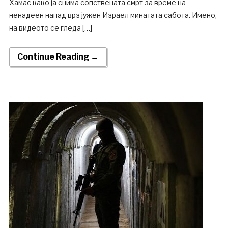
Хамас како ја снима сопствената смрт за време на
ненадеен напад врз јужен Израел минатата сабота. Имено,
на видеото се гледа […]
Continue Reading →