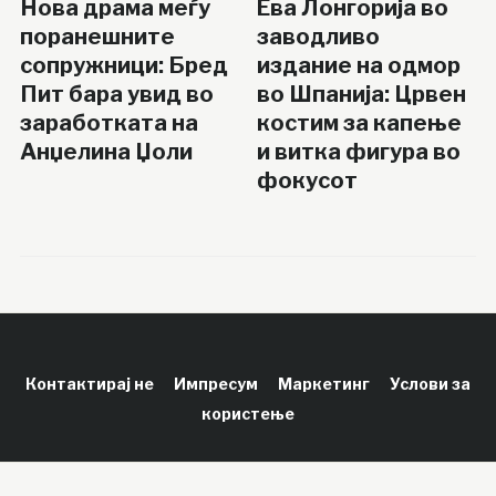
Нова драма меѓу
Ева Лонгорија во
поранешните
заводливо
сопружници: Бред
издание на одмор
Пит бара увид во
во Шпанија: Црвен
заработката на
костим за капење
Анџелина Џоли
и витка фигура во
фокусот
Контактирај не
Импресум
Маркетинг
Услови за
користење