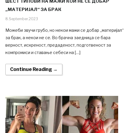
ШЕСТ ТИПОВИ НА МАЖИ КОИ НЕ СЕ ДОБАР
„МАТЕРИЈАЛ“ ЗА БРАК
8.September.2023
Можеби звучи грубо, но некои мажи се добар „материјал“
за брак, а некои не се. Во брачна заедница се бара
верност, искреност, предаденост, подготвеност за
компромиси и ставање себеси на […]
Continue Reading →