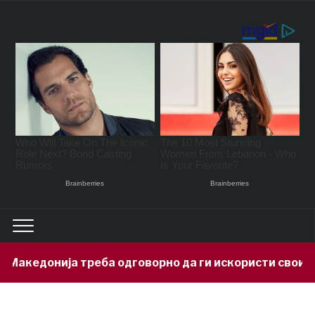
едонија треба одговорно да ги искористи своите ми