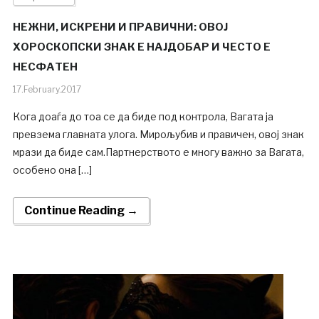
НЕЖНИ, ИСКРЕНИ И ПРАВИЧНИ: ОВОЈ
ХОРОСКОПСКИ ЗНАК Е НАЈДОБАР И ЧЕСТО Е
НЕСФАТЕН
17.February.2017
Кога доаѓа до тоа се да биде под контрола, Вагата ја
превзема главната улога. Мирољубив и правичен, овој знак
мрази да биде сам.Партнерството е многу важно за Вагата,
особено она […]
Continue Reading →