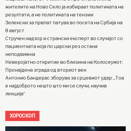
жителите на Ново Село ја избираат политиката на
резултати, а не политиката на тензии
Зеленски за првпат патува во посета на Србија на
8 август
Стручен надзор и странски експерт во случајот со
пациентката која по царски рез остана
неподвижна
Неверојатно откритие во близина на Колосеумот:
Пронајдена зграда од вториот век
Антонио Бандерас зборува за срцевиот удар: „Тоа
е најдоброто нешто што ми се случи, научив
лекција“
ХОРОСКОП