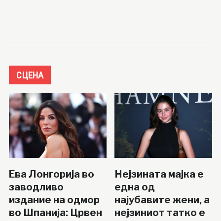
СЦЕНА
Ева Лонгорија во
Нејзината мајка е
заводливо
една од
издание на одмор
најубавите жени, а
во Шпанија: Црвен
нејзиниот татко е