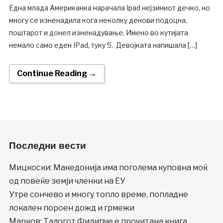
Една млада Американка нарачала Ipad нејзиниот дечко, но
многу се изненадила кога неколку денови подоцна,
поштарот и донел изненадување. Имено во кутијата
немало само еден IPad, туку 5. Девојката напишала […]
Continue Reading →
Последни вести
Мицкоски: Македонија има поголема куповна моќ
од повеќе земји членки на ЕУ
Утре сончево и многу топло време, попладне
локален пороен дожд и грмежи
Марков: Талогот Филипче е прочитана книга,