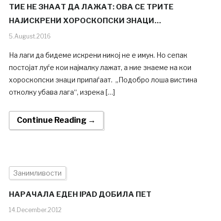
ТИЕ НЕ ЗНААТ ДА ЛАЖАТ: ОВА СЕ ТРИТЕ
НАЈИСКРЕНИ ХОРОСКОПСКИ ЗНАЦИ…
5.August.2016
На лаги да бидеме искрени никој не е имун. Но сепак
постојат луѓе кои најмалку лажат, а ние знаеме на кои
хороскопски знаци припаѓаат. „Подобро лоша вистина
отколку убава лага“, изрека […]
Continue Reading →
Занимливости
НАРАЧАЛА ЕДЕН IPAD ДОБИЛА ПЕТ
14.December.2012