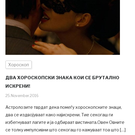
Хороскоп
ДВА ХОРОСКОПСКИ ЗНАКА КОИ СЕ БРУТАЛНО
ИСКРЕНИ!
25.November.2016
Астролозите тврдат дека помеѓу хороскопските знаци,
два се издвојуваат како најискрени. Тие секогаш ги
избегнуваат лагите и ја одбираат вистината.Овен Овните
се толку импулсивни што секогаш го кажуваат тоа што […]