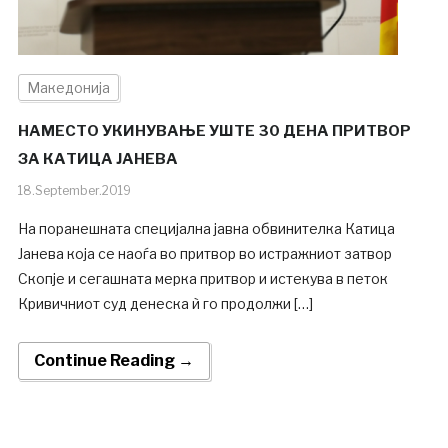
Македонија
НАМЕСТО УКИНУВАЊЕ УШТЕ 30 ДЕНА ПРИТВОР
ЗА КАТИЦА ЈАНЕВА
18.September.2019
На поранешната специјална јавна обвинителка Катица
Јанева која се наоѓа во притвор во истражниот затвор
Скопје и сегашната мерка притвор и истекува в петок
Кривичниот суд денеска ѝ го продолжи […]
Continue Reading →