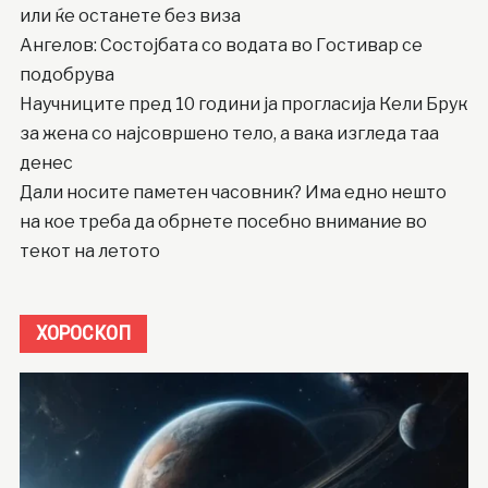
или ќе останете без виза
Ангелов: Состојбата со водата во Гостивар се
подобрува
Научниците пред 10 години ја прогласија Кели Брук
за жена со најсовршено тело, а вака изгледа таа
денес
Дали носите паметен часовник? Има едно нешто
на кое треба да обрнете посебно внимание во
текот на летото
ХОРОСКОП