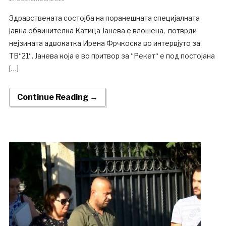
Здравствената состојба на поранешната специјалната
јавна обвинителка Катица Јанева е влошена, потврди
нејзината адвокатка Ирена Фрчкоска во интервјуто за
ТВ“21“. Јанева која е во притвор за “Рекет“ е под постојана
[…]
Continue Reading →