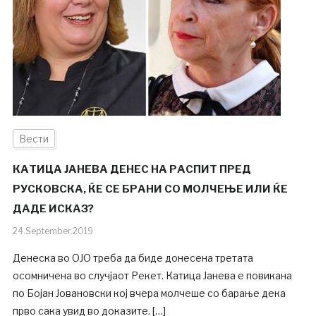
Вести
КАТИЦА ЈАНЕВА ДЕНЕС НА РАСПИТ ПРЕД
РУСКОВСКА, ЌЕ СЕ БРАНИ СО МОЛЧЕЊЕ ИЛИ ЌЕ
ДАДЕ ИСКАЗ?
24.September.2019
Денеска во ОЈО треба да биде донесена третата
осомничена во случјаот Рекет. Катица Јанева e повикана
по Бојан Јовановски кој вчера молчеше со барање дека
прво сака увид во доказите. […]