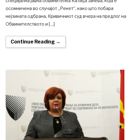
специјална јавна обвинителка Катица Јанева, која е
осомничена во случајот „Рекет“, како што побара
нејзината одбрана, Кривичниот суд вчера на предлог на
Обвинителството и […]
Continue Reading →