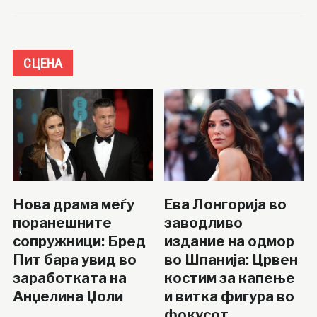
СЦЕНА
Нова драма меѓу
Ева Лонгорија во
поранешните
заводливо
сопружници: Бред
издание на одмор
Пит бара увид во
во Шпанија: Црвен
заработката на
костим за капење
Анџелина Џоли
и витка фигура во
фокусот