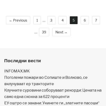
← Previous
1
…
3
4
5
6
7
…
39
Next →
Последни вести
INFOMAX.MK
Поголеми пожари во Сопиште и Волково, се
вклучуваат ер тракторите
Клучните суровини соборуваат рекорди: Цената на
само една скокна за 622 проценти
ЕУ оштро се закани: Укинете ги „златните пасоши“