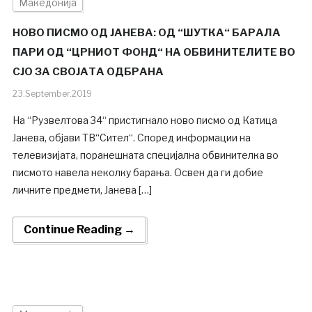
Македонија
НОВО ПИСМО ОД ЈАНЕВА: ОД “ШУТКА“ БАРАЛА
ПАРИ ОД “ЦРНИОТ ФОНД“ НА ОБВИНИТЕЛИТЕ ВО
СЈО ЗА СВОЈАТА ОДБРАНА
23.September.2019
На “Рузвелтова 34“ пристигнало ново писмо од Катица
Јанева, објави ТВ“Сител“. Според информации на
телевизијата, поранешната специјална обвинителка во
писмото навела неколку барања. Освен да ги добие
личните предмети, Јанева […]
Continue Reading →