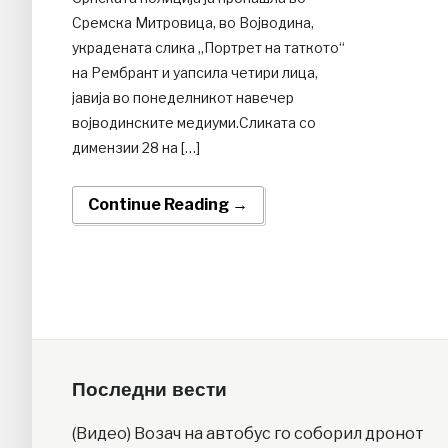
Сремска Митровица, во Војводина,
украдената слика „Портрет на таткото“
на Рембрант и уапсила четири лица,
јавија во понеделникот навечер
војводинските медиуми.Сликата со
димензии 28 на […]
Continue Reading →
Последни вести
(Видео) Возач на автобус го соборил дронот