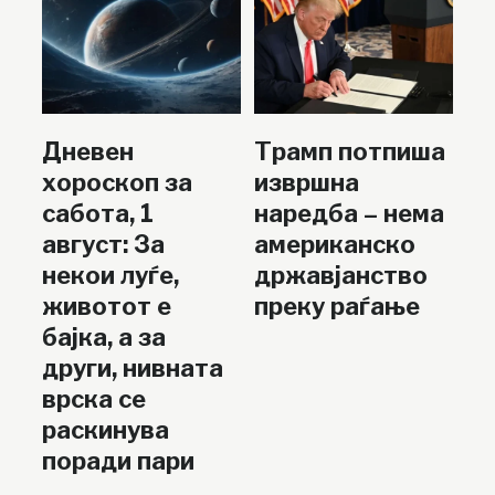
Дневен
Трамп потпиша
хороскоп за
извршна
сабота, 1
наредба – нема
август: За
американско
некои луѓе,
државјанство
животот е
преку раѓање
бајка, а за
други, нивната
врска се
раскинува
поради пари