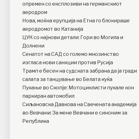
опремен со експлозиви на германскиот
аеродром
Нова, моќна ерупција на Етна го блокираше
аеродромот во Катанија
ЦУК со најнови детали: Гори во Могила и
Долнени
Сенатот на САД со големо мнозинство
изгласа нови санкции против Русија
Трамп е бесен на судската забрана да ја гради
салата за танцување во Белата куќа
Пукање во Скопје: Мотоциклисти пукале кон
паркиран автомобил
Сиљановска Давкова на Свечената академија
во Вевчани: За мене Вевчани е синоним за
Република