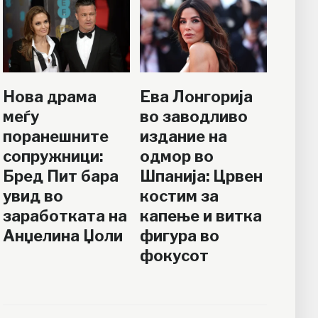
Нова драма
Ева Лонгорија
меѓу
во заводливо
поранешните
издание на
сопружници:
одмор во
Бред Пит бара
Шпанија: Црвен
увид во
костим за
заработката на
капење и витка
Анџелина Џоли
фигура во
фокусот