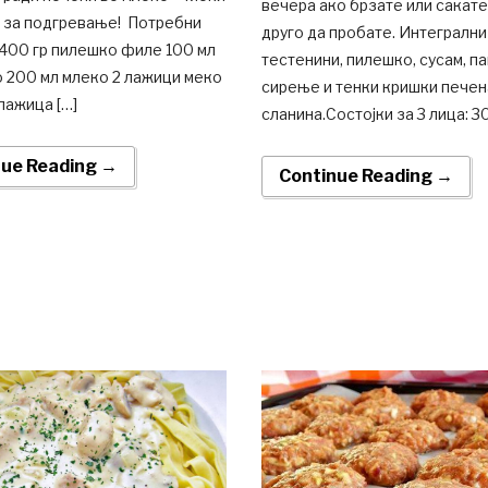
вечера ако брзате или сакат
и за подгревање! Потребни
друго да пробате. Интегрални
 400 гр пилешко филе 100 мл
тестенини, пилешко, сусам, па
 200 мл млеко 2 лажици меко
сирење и тенки кришки печен
лажица […]
сланина.Состојки за 3 лица: 3
nue Reading →
Continue Reading →