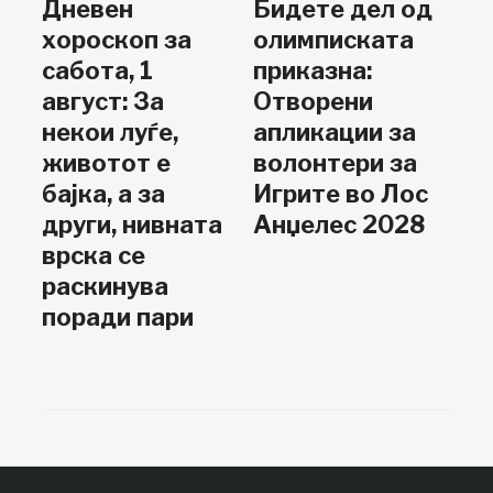
Дневен
Бидете дел од
хороскоп за
олимписката
сабота, 1
приказна:
август: За
Отворени
некои луѓе,
апликации за
животот е
волонтери за
бајка, а за
Игрите во Лос
други, нивната
Анџелес 2028
врска се
раскинува
поради пари