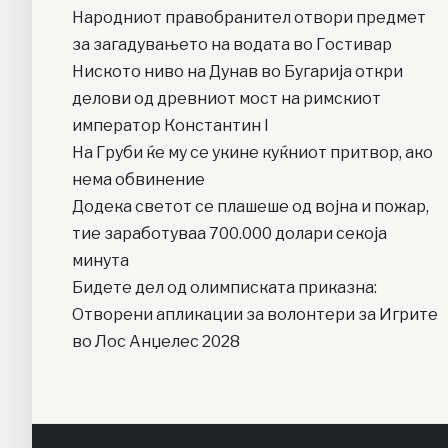
Народниот правобранител отвори предмет
за загадувањето на водата во Гостивар
Ниското ниво на Дунав во Бугарија откри
делови од древниот мост на римскиот
император Константин I
На Груби ќе му се укине куќниот притвор, ако
нема обвинение
Додека светот се плашеше од војна и пожар,
тие заработуваа 700.000 долари секоја
минута
Бидете дел од олимписката приказна:
Отворени апликации за волонтери за Игрите
во Лос Анџелес 2028