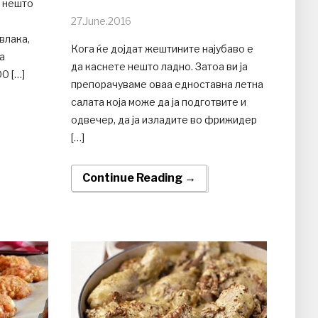
е нешто
27.June.2016
влака,
Кога ќе дојдат жештините најубаво е
а
да каснете нешто ладно. Затоа ви ја
00 […]
препорачуваме оваа едноставна летна
салата која може да ја подготвите и
одвечер, да ја изладите во фрижидер
[…]
Continue Reading →