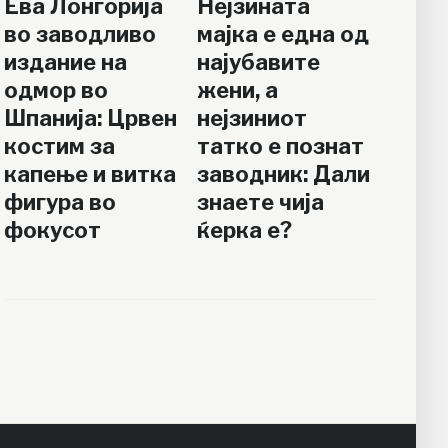
Ева Лонгорија
Нејзината
во заводливо
мајка е една од
издание на
најубавите
одмор во
жени, а
Шпанија: Црвен
нејзиниот
костим за
татко е познат
капење и витка
заводник: Дали
фигура во
знаете чија
фокусот
ќерка е?