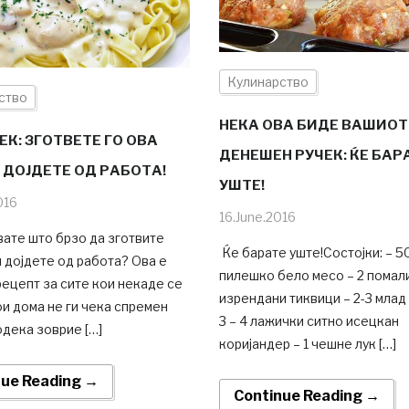
Кулинарство
ство
НЕКА ОВА БИДЕ ВАШИОТ
ЕК: ЗГОТВЕТЕ ГО ОВА
ДЕНЕШЕН РУЧЕК: ЌЕ БАР
 ДОЈДЕТЕ ОД РАБОТА!
УШТЕ!
016
16.June.2016
ате што брзо да зготвите
Ќе барате уште!Состојки: – 5
и дојдете од работа? Ова е
пилешко бело месо – 2 помал
ецепт за сите кои некаде се
изрендани тиквици – 2-3 млад
ои дома не ги чека спремен
3 – 4 лажички ситно исецкан
дека зоврие […]
коријандер – 1 чешне лук […]
nue Reading →
Continue Reading →