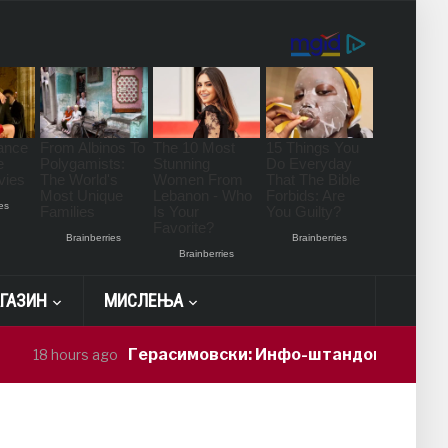
ГАЗИН
МИСЛЕЊА
Герасимовски: Инфо-штандови и здравств
18 hours ago