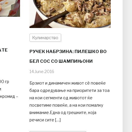
Кулинарство
АТЕ
РУЧЕК НАБРЗИНА: ПИЛЕШКО ВО
БЕЛ СОС СО ШАМПИЊОНИ
14.June.2016
00 гр
Брзиот и динамичен живот сè повеќе
и
бара одредување на приоритети за тоа
 кромид –
на кои сегменти од животот ќе
посветиме повеќе, а на кои помалку
внимание.Една од грешките, која
речиси сите […]