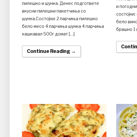
пилешко и шунка. Денес подгответе
и погодн
вкусни пилешки пакетчиња со
состојки:
шунка.Состојки: 2 парчиња пилешко
бело вино
бело месо 4 парчиња шунка 4 парчиња
брашно 1 
кашкавал 500г домат […]
Conti
Continue Reading →