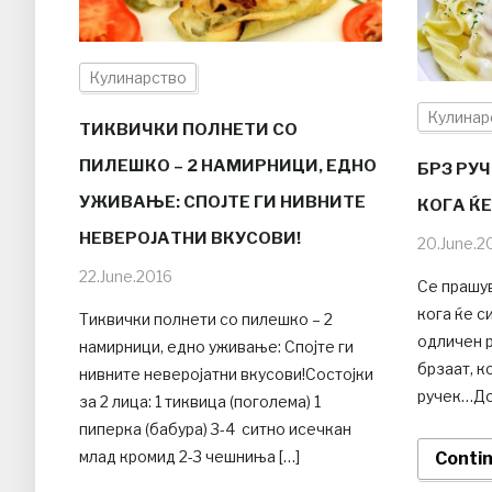
Кулинарство
Кулинар
ТИКВИЧКИ ПОЛНЕТИ СО
ПИЛЕШКО – 2 НАМИРНИЦИ, ЕДНО
БРЗ РУЧ
УЖИВАЊЕ: СПОЈТЕ ГИ НИВНИТЕ
КОГА ЌЕ
НЕВЕРОЈАТНИ ВКУСОВИ!
20.June.2
22.June.2016
Се прашув
кога ќе с
Тиквички полнети со пилешко – 2
одличен р
намирници, едно уживање: Спојте ги
брзаат, к
нивните неверојатни вкусови!Состојки
ручек…До
за 2 лица: 1 тиквица (поголема) 1
пиперка (бабура) 3-4 ситно исечкан
млад кромид 2-3 чешниња […]
Conti