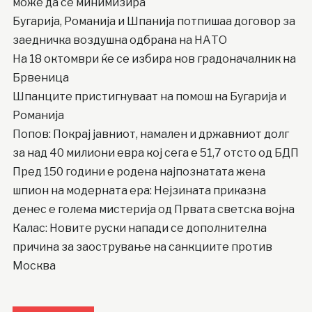
може да се минимизира
Бугарија, Романија и Шпанија потпишаа договор за
заедничка воздушна одбрана на НАТО
На 18 октомври ќе се избира нов градоначалник на
Брвеница
Шпанците пристигнуваат на помош на Бугарија и
Романија
Попов: Покрај јавниот, намален и државниот долг
за над 40 милиони евра кој сега е 51,7 отсто од БДП
Пред 150 години е родена најпознатата жена
шпион на модерната ера: Нејзината приказна
денес е голема мистерија од Првата светска војна
Калас: Новите руски напади се дополнителна
причина за заострување на санкциите против
Москва