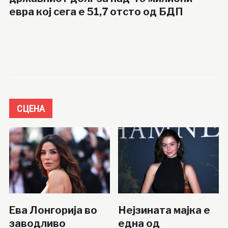
евра кој сега е 51,7 отсто од БДП
СЦЕНА
Ева Лонгорија во
Нејзината мајка е
заводливо
една од