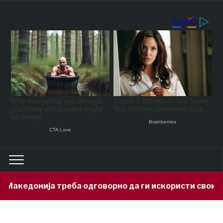
Македонија треба одговорно да ги искористи своите