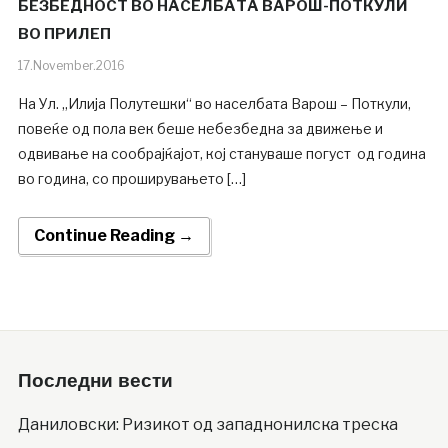
БЕЗБЕДНОСТ ВО НАСЕЛБАТА ВАРОШ-ПОТКУЛИ
ВО ПРИЛЕП
17.November.2016
На Ул. „Илија Полутешки“ во населбата Варош – Поткули,
повеќе од пола век беше небезбедна за движење и
одвивање на сообрајќајот, кој стануваше погуст од година
во година, со проширувањето […]
Continue Reading →
Последни вести
Даниловски: Ризикот од западнонилска треска