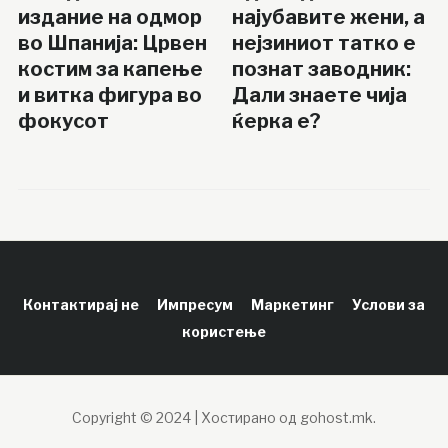
издание на одмор
најубавите жени, а
во Шпанија: Црвен
нејзиниот татко е
костим за капење
познат заводник:
и витка фигура во
Дали знаете чија
фокусот
ќерка е?
Контактирај не
Импресум
Маркетинг
Услови за
користење
Copyright © 2024 | Хостирано од gohost.mk.