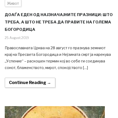
Живот
ДОАЃА ЕДЕН ОД НАЈЗНАЧАЈНИТЕ ПРАЗНИЦИ: ШТО
ТРЕБА, А ШТО НЕ ТРЕБА ДА ПРАВИТЕ НА ГОЛЕМА
БОГОРОДИЦА
25.August.2019
Православната Црква на 28 август го празнува земниот
крај на Пресвета Богородица и Нејзината смрт ја нарекува
„Успение“ – раскошен термин кој во себе ги соединува
сонот, блаженството, мирот, спокојството […]
Continue Reading →