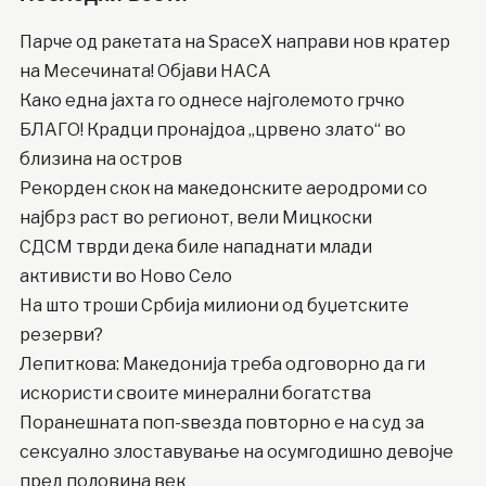
Парче од ракетата на SpaceX направи нов кратер
на Месечината! Објави НАСА
Како една јахта го однесе најголемото грчко
БЛАГО! Крадци пронајдоа „црвено злато“ во
близина на остров
Рекорден скок на македонските аеродроми со
најбрз раст во регионот, вели Мицкоски
СДСМ тврди дека биле нападнати млади
активисти во Ново Село
На што троши Србија милиони од буџетските
резерви?
Лепиткова: Македонија треба одговорно да ги
искористи своите минерални богатства
Поранешната поп-ѕвезда повторно е на суд за
сексуално злоставување на осумгодишно девојче
пред половина век