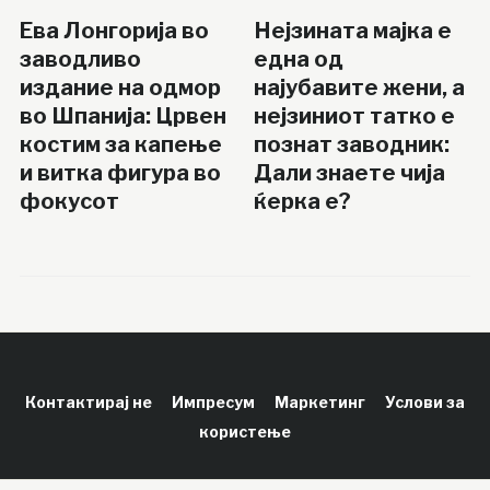
Ева Лонгорија во
Нејзината мајка е
заводливо
една од
издание на одмор
најубавите жени, а
во Шпанија: Црвен
нејзиниот татко е
костим за капење
познат заводник:
и витка фигура во
Дали знаете чија
фокусот
ќерка е?
Контактирај не
Импресум
Маркетинг
Услови за
користење