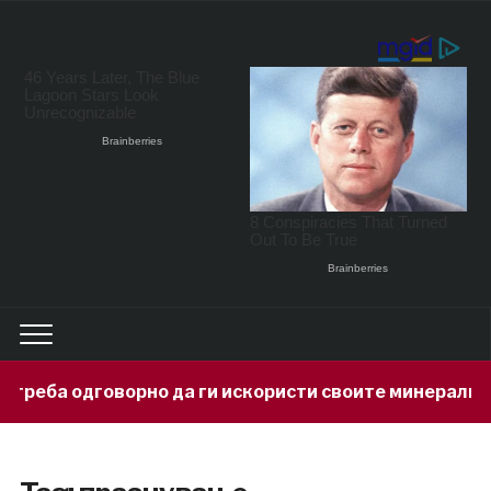
 одговорно да ги искористи своите минерални богат