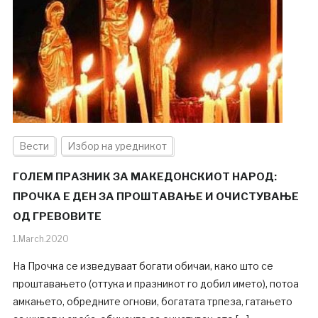
Вести
Избор на уредникот
ГОЛЕМ ПРАЗНИК ЗА МАКЕДОНСКИОТ НАРОД:
ПРОЧКА Е ДЕН ЗА ПРОШТАВАЊЕ И ОЧИСТУВАЊЕ
ОД ГРЕВОВИТЕ
1.March.2020
На Прочка се изведуваат богати обичаи, како што се
проштавањето (оттука и празникот го добил името), потоа
амкањето, обредните огнови, богатата трпеза, гатањето