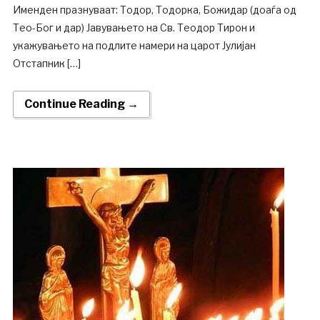
Именден празнуваат: Тодор, Тодорка, Божидар (доаѓа од
Тео-Бог и дар) Јавувањето на Св. Теодор Тирон и
укажувањето на подлите намери на царот Јулијан
Отстапник […]
Continue Reading →