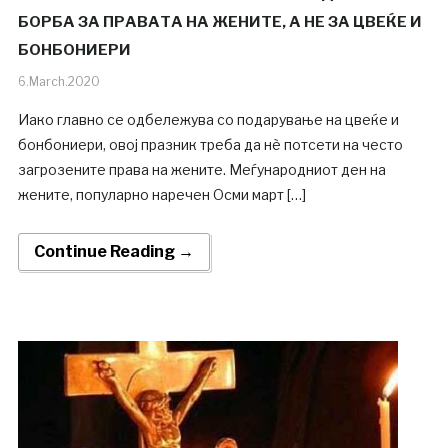
БОРБА ЗА ПРАВАТА НА ЖЕНИТЕ, А НЕ ЗА ЦВЕЌЕ И
БОНБОНИЕРИ
6.March.2020
Иако главно се одбележува со подарување на цвеќе и
бонбониери, овој празник треба да нè потсети на често
загрозените права на жените. Меѓународниот ден на
жените, популарно наречен Осми март […]
Continue Reading →