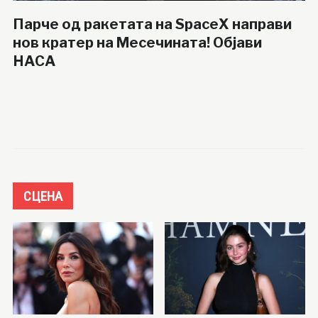
Парче од ракетата на SpaceX направи
нов кратер на Месечината! Објави
НАСА
СЦЕНА