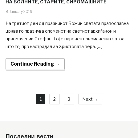
НА БОЛНИТЕ, СТАРИТЕ, СИРОМАШНИТЕ
8.January.2019
На третиот ден од празникот Божик светата православна
црква го празнува споменот на светиот архиѓакон и
првомаченик Стефан. Тој е наречен првомаченик затоа
што тој прв настрадал за Христовата вера. […]
Continue Reading →
1
2
3
Next →
Последни вести