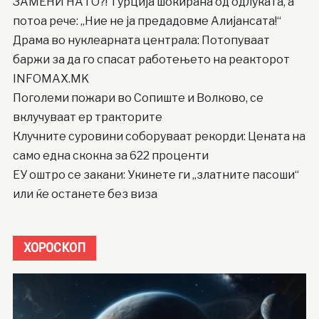
ЗАМЕНИ НАТО?! Турција шокирана од одлуката, а
потоа рече: „Ние не ја предадовме Алијансата!“
Драма во нуклеарната централа: Потопуваат
баржи за да го спасат работењето на реакторот
INFOMAX.MK
Поголеми пожари во Сопиште и Волково, се
вклучуваат ер тракторите
Клучните суровини соборуваат рекорди: Цената на
само една скокна за 622 проценти
ЕУ оштро се закани: Укинете ги „златните пасоши“
или ќе останете без виза
ХОРОСКОП