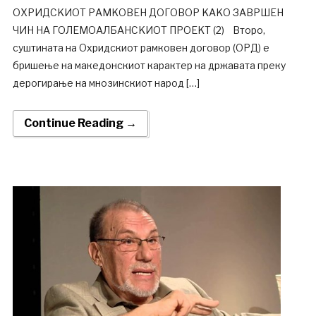
ОХРИДСKИОТ РАМKОВЕН ДОГОВОР KАKО ЗАВРШЕН
ЧИН НА ГОЛЕМОАЛБАНСKИОТ ПРОЕKТ (2) Второ,
суштината на Охридскиот рамковен договор (ОРД) е
бришење на македонскиот карактер на државата преку
дерогирање на мнозинскиот народ […]
Continue Reading →