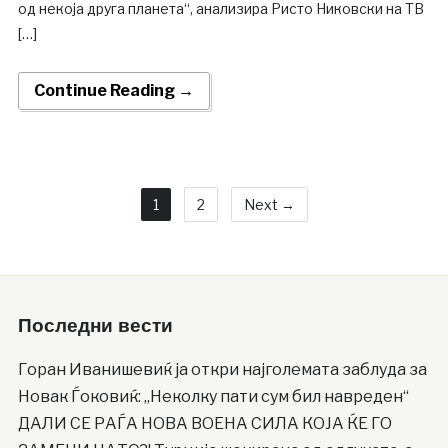
од некоја друга планета“, анализира Ристо Никовски на ТВ
[…]
Continue Reading →
1
2
Next →
Последни вести
Горан Иванишевиќ ја откри најголемата заблуда за
Новак Ѓоковиќ: „Неколку пати сум бил навреден“
ДАЛИ СЕ РАЃА НОВА ВОЕНА СИЛА КОЈА ЌЕ ГО