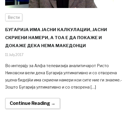
Вести
БУГАРИЈА ИМА ЈАСНИ КАЛКУЛАЦИИ, ЈАСНИ
СКРИЕНИ НАМЕРИ, А ТОА Е ДА ПОКАЖЕ И
ДОКАЖЕ ДЕКА НЕМА МАКЕДОНЦИ
11.July.2017
Во интервју за Алфа телевизија аналитичарот Ристо
Никовски вели дека Бугарија ултимативно и со отворена
уцена бидејќи има скриени намери кои сите ние ги знаеме.-
Зошто Бугарија ултимативно и со отворена […]
Continue Reading →