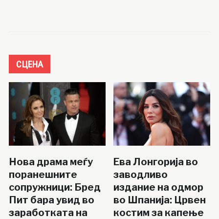
СЦЕНА
Нова драма меѓу
Ева Лонгорија во
поранешните
заводливо
сопружници: Бред
издание на одмор
Пит бара увид во
во Шпанија: Црвен
заработката на
костим за капење