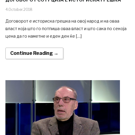
ДОГОВОРОТ СО ГРЦИЈА Е ИСТОРИСКА ГРЕШКА
4.October.2018
Договорот е историска грешка на овој народ и на оваа
власт која што го потпиша оваа власт и што сака по секоја
цена да го наметне и еден ден ќе […]
Continue Reading →