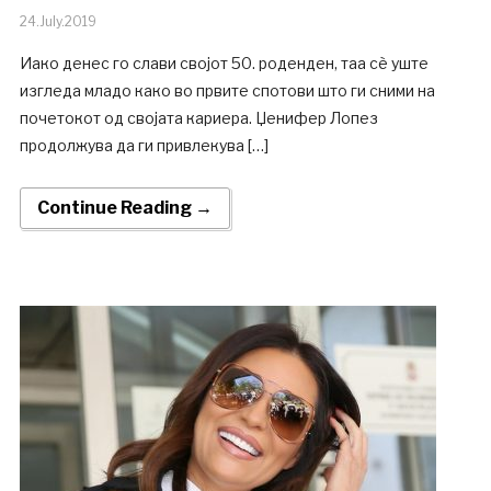
24.July.2019
Иако денес го слави својот 50. роденден, таа сè уште
изгледа младо како во првите спотови што ги сними на
почетокот од својата кариера. Џенифер Лопез
продолжува да ги привлекува […]
Continue Reading →