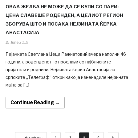
ОВАА ЖЕЛБА НЕ МОЖЕ ДА СЕ КУПИ СО ПАРИ-
ЦЕНА СЛАВЕШЕ РОДЕНДЕН, А ЦЕЛИОТ РЕГИОН
ЗБОРУВА ШТО И ПОСАКА НЕЈЗИНАТА ЌЕРКА
АНАСТАСИЈА
15.June.2019
Пејачката Светлана Цеца Ражнатовиќ вчера наполни 46
години, а роденденот го прослави со најблиските
пријатели и роднини. Нејзината ќерка Анастасија за
српските „Телеграф“ откри како ја изненадиле нејзината
мајка за […]
Continue Reading →
← Previous
1
2
3
4
5
…