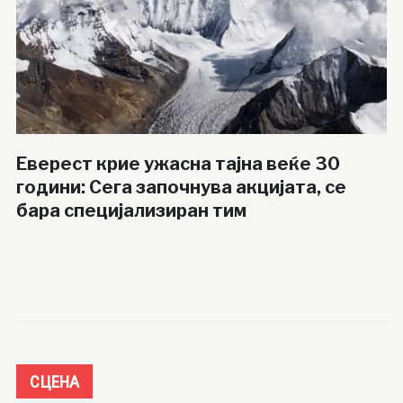
Еверест крие ужасна тајна веќе 30
години: Сега започнува акцијата, се
бара специјализиран тим
СЦЕНА