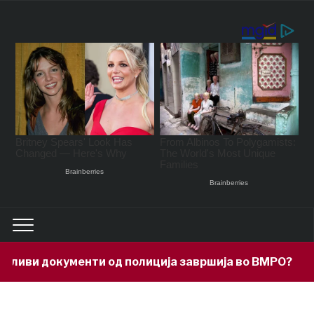
 документи од полиција завршија во ВМРО?
20 m