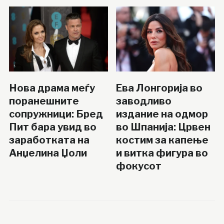
Нова драма меѓу
Ева Лонгорија во
поранешните
заводливо
сопружници: Бред
издание на одмор
Пит бара увид во
во Шпанија: Црвен
заработката на
костим за капење
Анџелина Џоли
и витка фигура во
фокусот