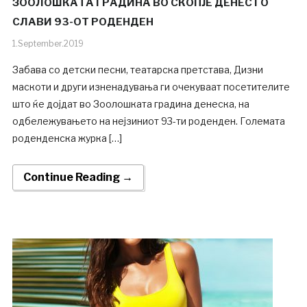
ЗООЛОШКАТА ГРАДИНА ВО СКОПЈЕ ДЕНЕС ГО
СЛАВИ 93-ОТ РОДЕНДЕН
1.September.2019
Забава со детски песни, театарска претстава, Дизни
маскоти и други изненадувања ги очекуваат посетителите
што ќе дојдат во Зоолошката градина денеска, на
одбележувањето на нејзиниот 93-ти роденден. Големата
роденденска журка […]
Continue Reading →