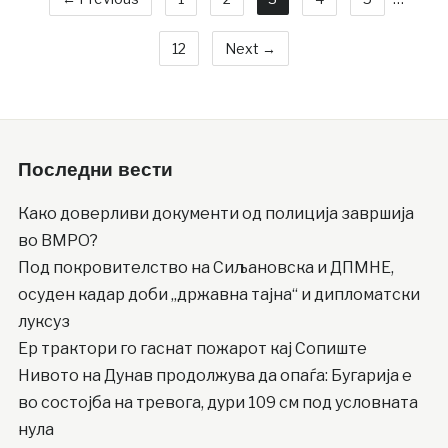
12
Next →
Последни вести
Како доверливи документи од полиција завршија
во ВМРО?
Под покровителство на Сиљановска и ДПМНЕ,
осуден кадар доби „државна тајна“ и дипломатски
луксуз
Ер трактори го гаснат пожарот кај Сопиште
Нивото на Дунав продолжува да опаѓа: Бугарија е
во состојба на тревога, дури 109 см под условната
нула