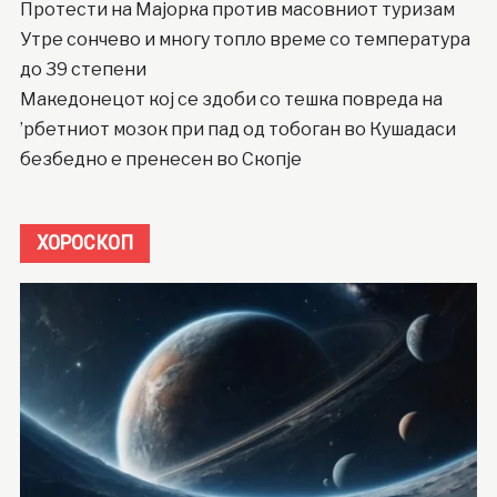
Протести на Мајорка против масовниот туризам
Утре сончево и многу топло време со температура
до 39 степени
Македонецот кој се здоби со тешка повреда на
’рбетниот мозок при пад од тобоган во Кушадаси
безбедно е пренесен во Скопје
ХОРОСКОП