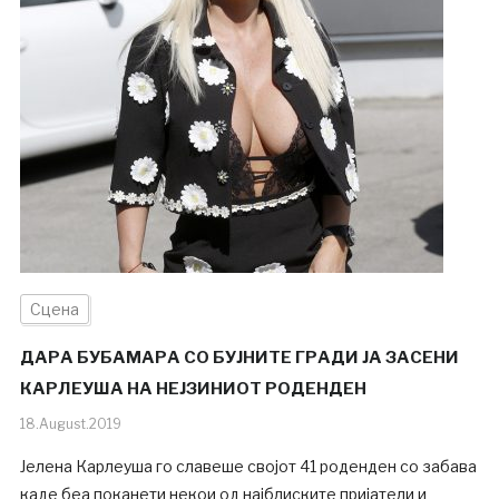
Сцена
ДАРА БУБАМАРА СО БУЈНИТЕ ГРАДИ ЈА ЗАСЕНИ
КАРЛЕУША НА НЕЈЗИНИОТ РОДЕНДЕН
18.August.2019
Јелена Карлеуша го славеше својот 41 роденден со забава
каде беа поканети некои од најблиските пријатели и