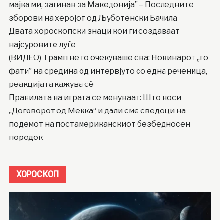
мајка ми, загинав за Македонија” – Последните
зборови на херојот од Љуботенски Бачила
Двата хороскопски знаци кои ги создаваат
најсуровите луѓе
(ВИДЕО) Трамп не го очекуваше ова: Новинарот ,,го
фати” на средина од интервјуто со една реченица,
реакцијата кажува сè
Правилата на играта се менуваат: Што носи
„Договорот од Мекка“ и дали сме сведоци на
подемот на постамериканскиот безбедносен
поредок
ХОРОСКОП