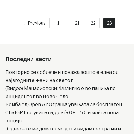
← Previous
1
…
21
22
23
Последни вести
Повторно се соблече и покажа зошто е една од
најзгодните жени на светот
(Видео) Манасиевски: Филипче е во паника по
инцидентот во Ново Село
Бомба од Open AI: Ограничувањата за бесплатен
ChatGPT се укинати, доаѓа GPT-5.6 и моќна нова
опција
„Однесете ме дома само да ги видам сестра ми и