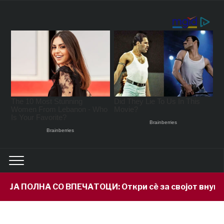
ПОЛНА СО ВПЕЧАТОЦИ: Откри сè за својот внук Илија