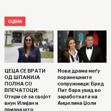
СЦЕНА
ЦЕЦА СЕ ВРАТИ
Нова драма меѓу
ОД ШПАНИЈА
поранешните
ПОЛНА СО
сопружници: Бред
ВПЕЧАТОЦИ:
Пит бара увид во
Откри сè за својот
заработката на
внук Илијан и
Анџелина Џоли
призна што