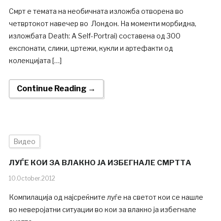
Смрт е темата на необичната изложба отворена во
четвртокот навечер во Лондон. На моменти морбидна,
изложбата Death: A Self-Portrai) составена од 300
експонати, слики, цртежи, кукли и артефакти од
колекцијата […]
Continue Reading →
Видео
ЛУЃЕ КОИ ЗА ВЛАКНО ЈА ИЗБЕГНАЛЕ СМРТТА
10.October.2012
Компилација од најсреќните луѓе на светот кои се нашле
во неверојатни ситуации во кои за влакно ја избегнале