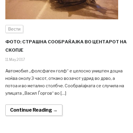
Вести
ФОТО: СТРАШНА СООБРАЌАЈКА ВО ЦЕНТАРОТ НА
СКОПЈЕ
11.May.2017
Автомобил „фолсфаген голф“ е целосно уништен доцна
ноќва околу 3 часот, откако возачот удрид во дрво, а
потоа и во метално столбче. Сообраќајката се случила на
улицата „Васил Ѓоргов“ во […]
Continue Reading →