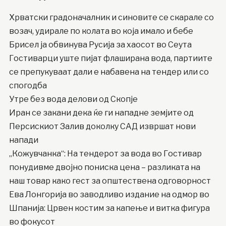
Хрватски градоначалник и синовите се скарале со
возач, удирале по колата во која имало и бебе
Брисел ја обвинува Русија за хаосот во Сеута
Гостиварци уште пијат флаширана вода, партиите
се препукуваат дали е набавена на тендер или со
спогодба
Утре без вода делови од Скопје
Иран се закани дека ќе ги нападне земјите од
Персискиот Залив доколку САД извршат нови
напади
„Кожувчанка“: На тендерот за вода во Гостивар
понудивме двојно пониска цена – разликата на
наш товар како гест за општествена одговорност
Ева Лонгорија во заводливо издание на одмор во
Шпанија: Црвен костим за капење и витка фигура
во фокусот