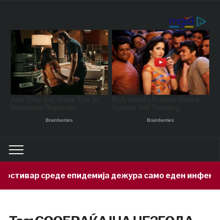
тивар среде епидемија дежура само еден инфектоло