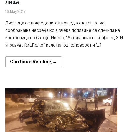
ЛИЦА
16.May.2017
Две лица се повредени, од кои едно потешко во
сообраќајна несреќа која вчера попладне се случила на
крстосница во Скопје.Имено, 19 годишниот скопјанец Х.И.
управувајќи „Пежо“ излетал од коловозот и […]
Continue Reading →