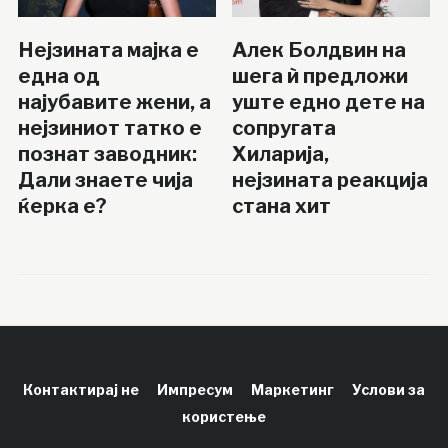
Нејзината мајка е
Алек Болдвин на
една од
шега ѝ предложи
најубавите жени, а
уште едно дете на
нејзиниот татко е
сопругата
познат заводник:
Хиларија,
Дали знаете чија
нејзината реакција
ќерка е?
стана хит
Контактирај не
Импресум
Маркетинг
Услови за
користење