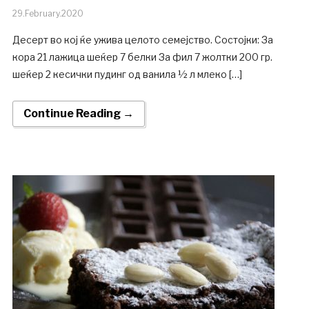
29.February.2020
Десерт во кој ќе ужива целото семејство. Состојки: За
кора 21 лажица шеќер 7 белки За фил 7 жолтки 200 гр.
шеќер 2 кесички пудинг од ванила ½ л млеко […]
Continue Reading →