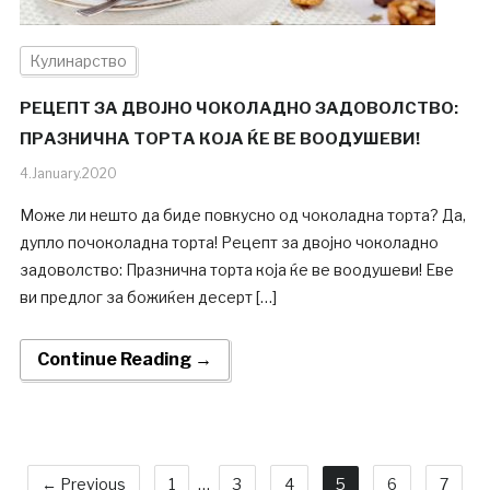
Кулинарство
РЕЦЕПТ ЗА ДВОЈНО ЧОКОЛАДНО ЗАДОВОЛСТВО:
ПРАЗНИЧНА ТОРТА КОЈА ЌЕ ВЕ ВООДУШЕВИ!
4.January.2020
Може ли нешто да биде повкусно од чоколадна торта? Да,
дупло почоколадна торта! Рецепт за двојно чоколадно
задоволство: Празнична торта која ќе ве воодушеви! Еве
ви предлог за божиќен десерт […]
Continue Reading →
← Previous
1
…
3
4
5
6
7