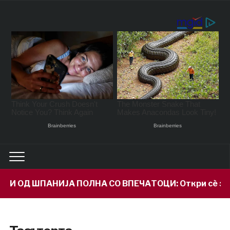
ПАНИЈА ПОЛНА СО ВПЕЧАТОЦИ: Откри сè за својот вну