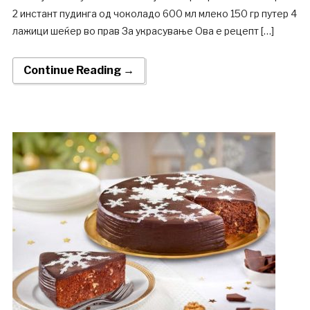
2 инстант пудинга од чоколадо 600 мл млеко 150 гр путер 4
лажици шеќер во прав За украсување Ова е рецепт […]
Continue Reading →