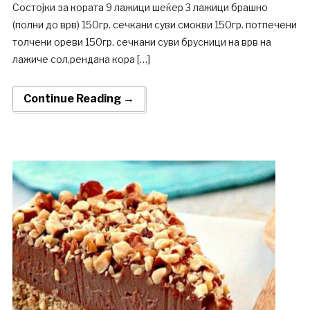
Состојки за кората 9 лажици шеќер 3 лажици брашно
(полни до врв) 150гр. сечкани суви смокви 150гр. потпечени
толчени ореви 150гр. сечкани суви брусници на врв на
лажиче сол,рендана кора […]
Continue Reading →