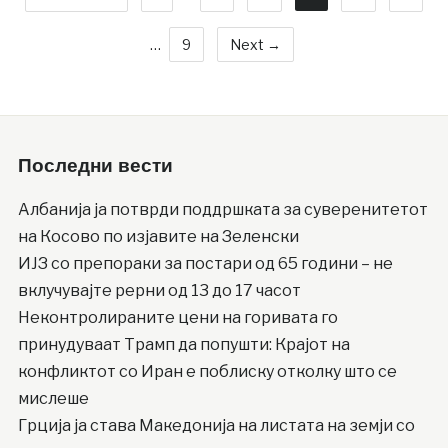
…
9
Next →
Последни вести
Албанија ја потврди поддршката за суверенитетот
на Косово по изјавите на Зеленски
ИЈЗ со препораки за постари од 65 години – не
вклучувајте рерни од 13 до 17 часот
Неконтролираните цени на горивата го
принудуваат Трамп да попушти: Крајот на
конфликтот со Иран е поблиску отколку што се
мислеше
Грција ја става Македонија на листата на земји со