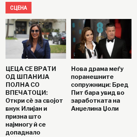
СЦЕНА
ЦЕЦА СЕ ВРАТИ
Нова драма меѓу
ОД ШПАНИЈА
поранешните
ПОЛНА СО
сопружници: Бред
ВПЕЧАТОЦИ:
Пит бара увид во
Откри сè за својот
заработката на
внук Илијан и
Анџелина Џоли
призна што
најмногу ѝ се
допаднало