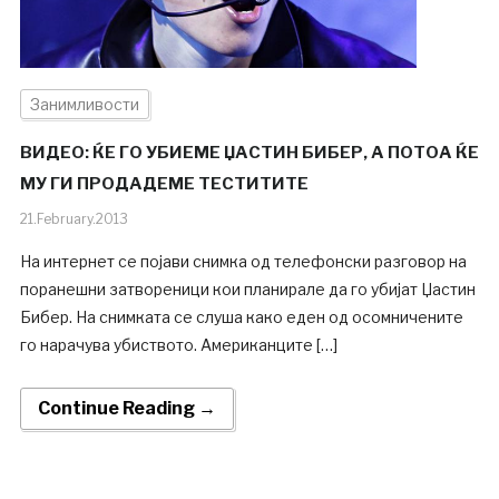
Занимливости
ВИДЕО: ЌЕ ГО УБИЕМЕ ЏАСТИН БИБЕР, А ПОТОА ЌЕ
МУ ГИ ПРОДАДЕМЕ ТЕСТИТИТЕ
21.February.2013
На интернет се појави снимка од телефонски разговор на
поранешни затвореници кои планирале да го убијат Џастин
Бибер. На снимката се слуша како еден од осомничените
го нарачува убиството. Американците […]
Continue Reading →