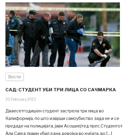
Вести
САД: СТУДЕНТ УБИ ТРИ ЛИЦА СО САЧМАРКА
20.February.2013
Дваесетгодишен студент застрела три лица во
Калифорнија, по што изврши самоубиство зада не и се
предаде на полицијата, јави Асошиејтед прес.Студентот
Али Сајед првин убил една девојка во куќата, во […]