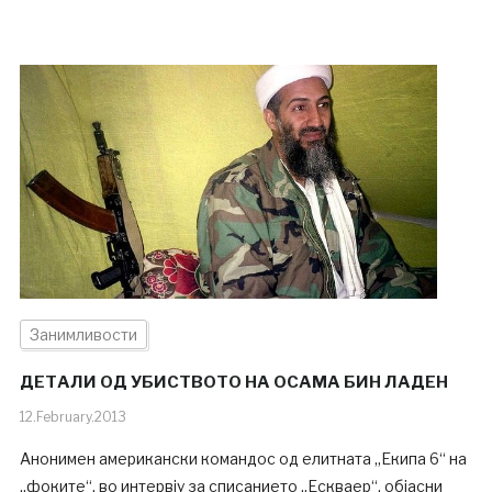
Занимливости
ДЕТАЛИ ОД УБИСТВОТО НА ОСАМА БИН ЛАДЕН
12.February.2013
Анонимен американски командос од елитната „Екипа 6“ на
„фоките“, во интервју за списанието „Ескваер“, објасни