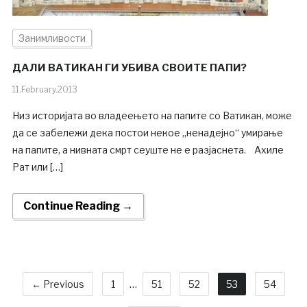
Занимливости
ДАЛИ ВАТИКАН ГИ УБИВА СВОИТЕ ПАПИ?
11.February.2013
Низ историјата во владеењето на папите со Ватикан, може
да се забележи дека постои некое „ненадејно“ умирање
на папите, а нивната смрт сеуште не е разјаснета. Ахиле
Рат или […]
Continue Reading →
← Previous
1
…
51
52
53
54