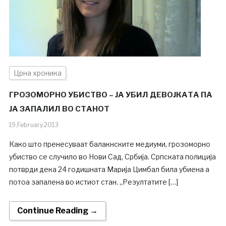
Црна хроника
ГРОЗОМОРНО УБИСТВО – ЈА УБИЛ ДЕВОЈКАТА ПА
ЈА ЗАПАЛИЛ ВО СТАНОТ
19.February.2013
Како што пренесуваат балакнските медиуми, грозоморно
убиство се случило во Нови Сад, Србија. Српската полиција
потврди дека 24 годишната Марија Цимбал била убиена а
потоа запалена во истиот стан. „Резултатите […]
Continue Reading →