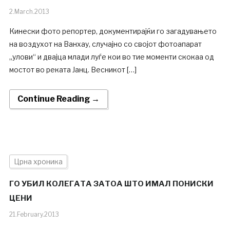
2.March.2013
Кинески фото репортер, документирајќи го загадувањето
на воздухот на Ванхау, случајно со својот фотоапарат
„улови“ и двајца млади луѓе кои во тие моменти скокаа од
мостот во реката Јанц. Весникот […]
Continue Reading →
Црна хроника
ГО УБИЛ КОЛЕГАТА ЗАТОА ШТО ИМАЛ ПОНИСКИ
ЦЕНИ
21.February.2013