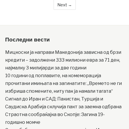
Next →
Последни вести
Мицкоски ја направи Македонија зависна од брзи
кредити – задолжени 333 милиони евра за 71 ден,
најмалку 3 милијарди за две години
10 години од поплавите, на комеморација
прочитани имињата на загинатите: „Времето не ги
избриша спомените, ниту пак ја намали тагата“
Сигнал до Иран и САД: Пакистан, Турција и
Саудиска Арабија склучија пакт за заемна одбрана
Страотна сообраќајка во Скопје: Загина 19-
годишно момче