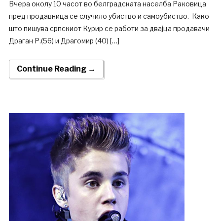
Вчера околу 10 часот во белградската населба Раковица
пред продавница се случило убиство и самоубиство. Како
што пишува српскиот Курир се работи за двајца продавачи
Драган Р.(56) и Драгомир (40) […]
Continue Reading →