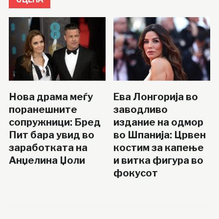
Нова драма меѓу
Ева Лонгорија во
поранешните
заводливо
сопружници: Бред
издание на одмор
Пит бара увид во
во Шпанија: Црвен
заработката на
костим за капење
Анџелина Џоли
и витка фигура во
фокусот