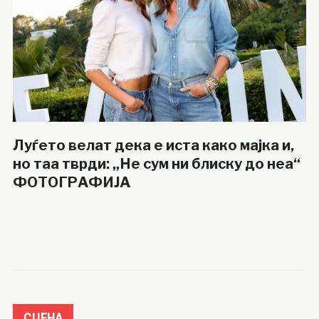
Луѓето велат дека е иста како мајка и,
но таа тврди: „Не сум ни блиску до неа“
ФОТОГРАФИЈА
СЦЕНА