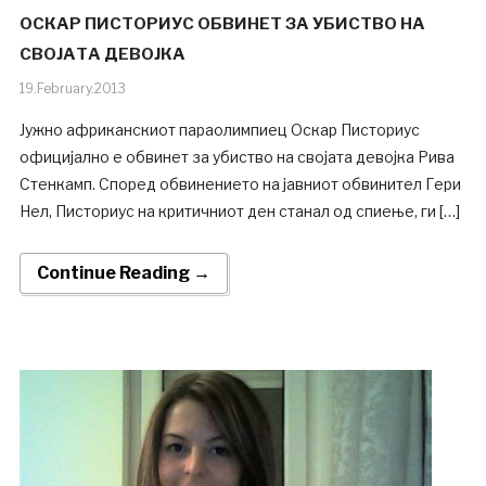
ОСКАР ПИСТОРИУС ОБВИНЕТ ЗА УБИСТВО НА
СВОЈАТА ДЕВОЈКА
19.February.2013
Јужно африканскиот параолимпиец Оскар Писториус
официјално е обвинет за убиство на својата девојка Рива
Стенкамп. Според обвинението на јавниот обвинител Гери
Нел, Писториус на критичниот ден станал од спиење, ги […]
Continue Reading →