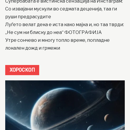
Супербабата е вистинска сензација на Инстаграм:
Со извајани мускули во седмата деценија, таа ги
руши предрасудите
Луѓето велат дека е иста како мајка и, но таа тврди:
„Не сум ни блиску до неа“ ФОТОГРАФИЈА
Утре сончево и многу топло време, попладне
локален дожд и грмежи
ХОРОСКОП