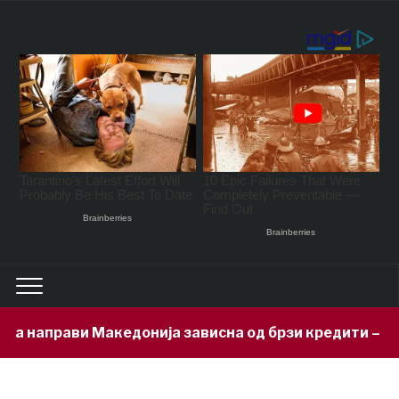
прави Македонија зависна од брзи кредити – задолжен