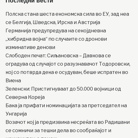
Последни вести
Полска стана шеста економска сила во ЕУ, зад неа
се Белгија, Шведска, Ирска и Австрија
Германија предупредува на секојдневна
„хибридна војна“ по случаите со дронови
изминативе денови
Слободен печат: Сиљановска – Давкова се
оградува од случајот со разузнавачот Тодоровски,
кој со потврда дека е осудуван, беше испратен во
Виена
Зеленски: Пристигнуваат до 50.000 војници од
Северна Кореја
Бака ја прифати номинацијата за претседател на
Унгарија
Возачот кој ја предизвика несреќата во Радишани
се сомничи за тешки дела во сообраќајот и