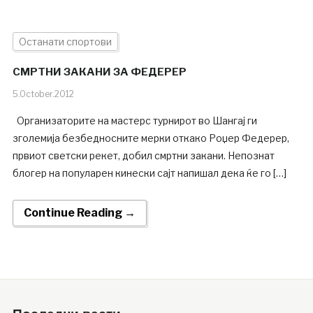
Останати спортови
СМРТНИ ЗАКАНИ ЗА ФЕДЕРЕР
5.October.2012
Организаторите на мастерс турнирот во Шангај ги
зголемија безбедносните мерки откако Роџер Федерер,
првиот светски рекет, добил смртни закани. Непознат
блогер на популарен кинески сајт напишал дека ќе го […]
Continue Reading →