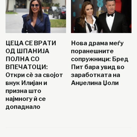
ЦЕЦА СЕ ВРАТИ
Нова драма меѓу
ОД ШПАНИЈА
поранешните
ПОЛНА СО
сопружници: Бред
ВПЕЧАТОЦИ:
Пит бара увид во
Откри сè за својот
заработката на
внук Илијан и
Анџелина Џоли
призна што
најмногу ѝ се
допаднало