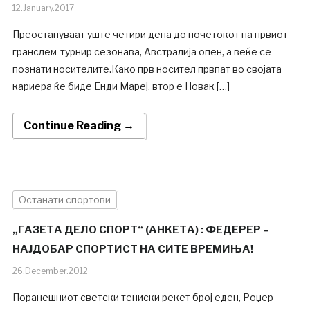
12.January.2017
Преостануваат уште четири дена до почетокот на првиот
гранслем-турнир сезонава, Австралија опен, а веќе се
познати носителите.Како прв носител првпат во својата
кариера ќе биде Енди Мареј, втор е Новак […]
Continue Reading →
Останати спортови
„ГАЗЕТА ДЕЛО СПОРТ“ (АНКЕТА) : ФЕДЕРЕР –
НАЈДОБАР СПОРТИСТ НА СИТЕ ВРЕМИЊА!
26.December.2012
Поранешниот светски тениски рекет број еден, Роџер