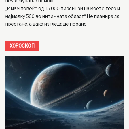
неукажување помош
„Имам повеќе од 15.000 пирсинзи на моето тело и
најмалку 500 во интимната област“ Не планира да
престане, а вака изгледаше порано
ХОРОСКОП