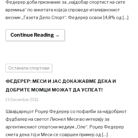
Федерер доби признание за „најдобар спортист на сите
времиња“ по анкетата која ја спроведе италијанскиот
весник „Газета Дело Спорт“. Федерер освои 14,8% од […]
Continue Reading →
Останати спортови
ФЕДЕРЕР: МЕСИ И ЈАС ДОКАЖАВМЕ ДЕКА И
ДОБРИТЕ МОМЦИ МОЖАТ ДА УСПЕАТ!
13.December.2012
Швајцарецот Роџер Федерер со пофалби за најдобриот
фудбалер на светот Лионел Меси во интервју за
аргентинскиот спортски медиум „Оле“. Роџер Федерер
смета дека тој и Меси се совршен пример од […]