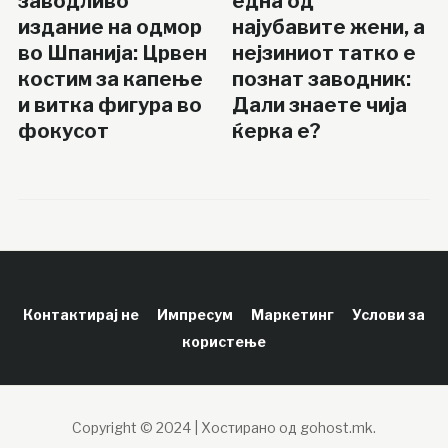
заводливо
една од
издание на одмор
најубавите жени, а
во Шпанија: Црвен
нејзиниот татко е
костим за капење
познат заводник:
и витка фигура во
Дали знаете чија
фокусот
ќерка е?
Контактирај не
Импресум
Маркетинг
Услови за
користење
Copyright © 2024 | Хостирано од gohost.mk.