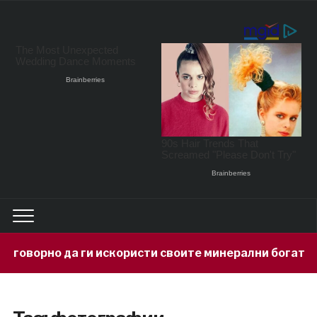
рно да ги искористи своите минерални богатства