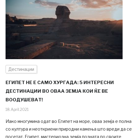
Дестинации
ЕГИПЕТ НЕ Е САМО ХУРГАДА: 5 ИНТЕРЕСНИ
ДЕСТИНАЦИИ ВО ОВАА ЗЕМЈА КОИ ЌЕ ВЕ
ВООДУШЕВАТ!
18.April.2021
Иако многумина одат во Египет на море, оваа земја е полна
со култура и неоткриени природни камења што вреди да се
посетат. Египет, мистериозна земја позната по своите