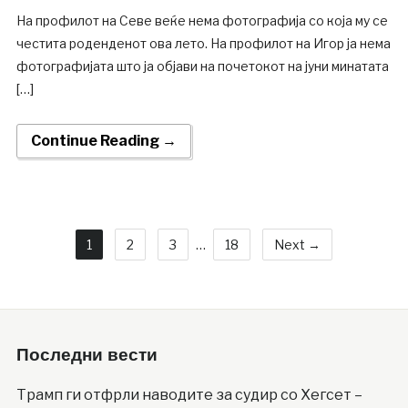
На профилот на Севе веќе нема фотографија со која му се
честита роденденот ова лето. На профилот на Игор ја нема
фотографијата што ја објави на почетокот на јуни минатата
[…]
Continue Reading →
1
2
3
…
18
Next →
Последни вести
Трамп ги отфрли наводите за судир со Хегсет –