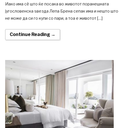
Иако има сè што ќе посака во животот поранешната
југословенска ѕвезда Лепа Брена сепак има и нешто што
не може да си го купи со пари, а тоа е животот […]
Continue Reading →