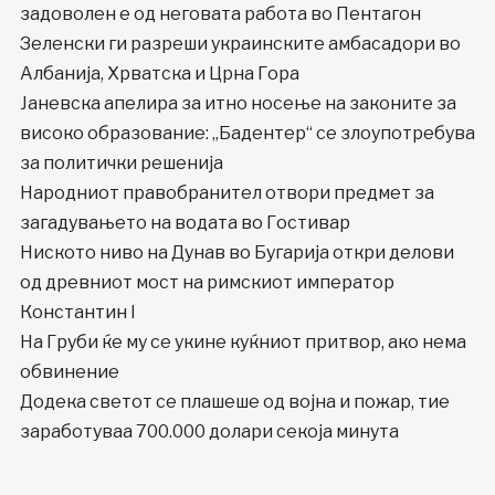
задоволен е од неговата работа во Пентагон
Зеленски ги разреши украинските амбасадори во
Албанија, Хрватска и Црна Гора
Јаневска апелира за итно носење на законите за
високо образование: „Бадентер“ се злоупотребува
за политички решенија
Народниот правобранител отвори предмет за
загадувањето на водата во Гостивар
Ниското ниво на Дунав во Бугарија откри делови
од древниот мост на римскиот император
Константин I
На Груби ќе му се укине куќниот притвор, ако нема
обвинение
Додека светот се плашеше од војна и пожар, тие
заработуваа 700.000 долари секоја минута