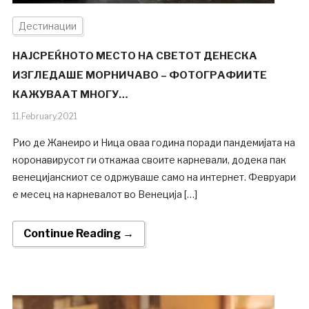
Дестинации
НАЈСРЕЌНОТО МЕСТО НА СВЕТОТ ДЕНЕСКА
ИЗГЛЕДАШЕ МОРНИЧАВО – ФОТОГРАФИИТЕ
КАЖУВААТ МНОГУ…
11.February.2021
Рио де Жанеиро и Ница оваа година поради пандемијата на
коронавирусот ги откажаа своите карневали, додека пак
венецијанскиот се одржуваше само на интернет. Февруари
е месец на карневалот во Венеција […]
Continue Reading →