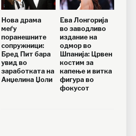
Нова драма
Ева Лонгорија
меѓу
во заводливо
поранешните
издание на
сопружници:
одмор во
Бред Пит бара
Шпанија: Црвен
увид во
костим за
заработката на
капење и витка
Анџелина Џоли
фигура во
фокусот