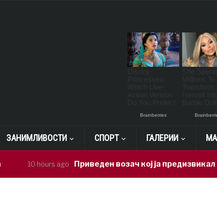
ЗАНИМЛИВОСТИ
СПОРТ
ГАЛЕРИИ
МА
Приведен возач кој ја предизвикал неср
10 hours ago