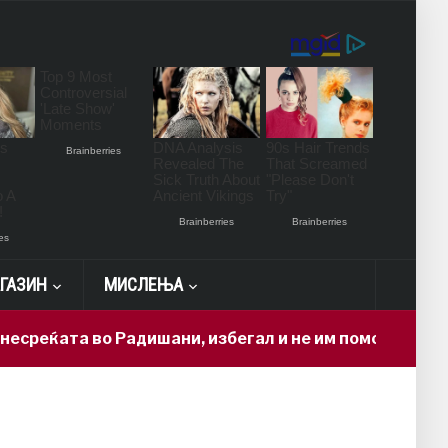
ГАЗИН
МИСЛЕЊА
еќата во Радишани, избегал и не им помогнал на пов