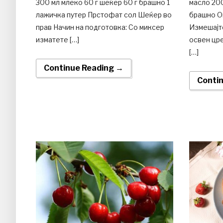
300 мл млеко 60 г шеќер 60 г брашно 1
масло 200
лажичка путер Прстофат сол Шеќер во
брашно О
прав Начин на подготовка: Со миксер
Измешајте
изматете […]
освен цр
[…]
Continue Reading →
Conti