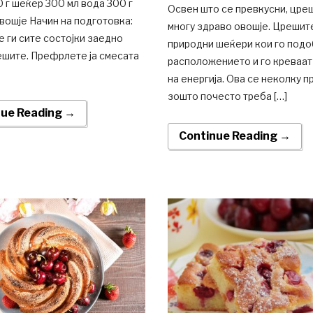
 г шеќер 300 мл вода 300 г
Освен што се превкусни, цре
вошје Начин на подготовка:
многу здраво овошје. Црешит
 ги сите состојки заедно
природни шеќери кои го подо
ешите. Префрлете ја смесата
расположението и го креваат
на енергија. Ова се неколку п
зошто почесто треба […]
nue Reading →
Continue Reading →