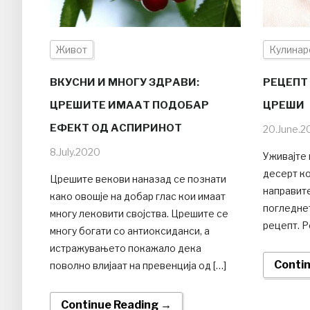
Живот
Кулинар
ВКУСНИ И МНОГУ ЗДРАВИ:
РЕЦЕПТ
ЦРЕШИТЕ ИМААТ ПОДОБАР
ЦРЕШИ
ЕФЕКТ ОД АСПИРИНОТ
20.June.2
8.July.2020
Уживајте 
десерт ко
Црешите векови наназад се познати
направит
како овошје на добар глас кои имаат
погледнет
многу лековити својства. Црешите се
рецепт. Р
многу богати со антиоксиданси, а
истражувањето покажало дека
Conti
поволно влијаат на превенција од […]
Continue Reading →