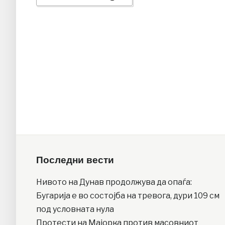
Последни вести
Нивото на Дунав продолжува да опаѓа:
Бугарија е во состојба на тревога, дури 109 см
под условната нула
Протести на Мајорка против масовниот