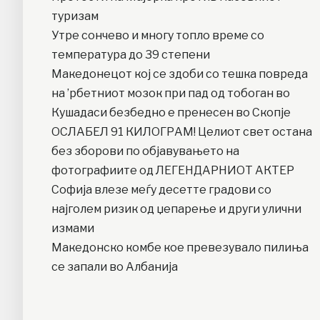
туризам
Утре сончево и многу топло време со
температура до 39 степени
Македонецот кој се здоби со тешка повреда
на ’рбетниот мозок при пад од тобоган во
Кушадаси безбедно е пренесен во Скопје
ОСЛАБЕЛ 91 КИЛОГРАМ! Целиот свет остана
без зборови по објавувањето на
фотографиите од ЛЕГЕНДАРНИОТ АКТЕР
Софија влезе меѓу десетте градови со
најголем ризик од џепарење и други улични
измами
Македонско комбе кое превезувало пилиња
се запали во Албанија