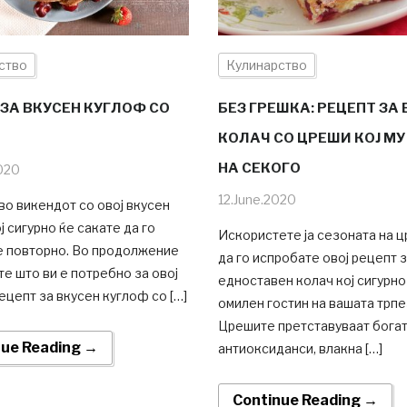
ство
Кулинарство
 ЗА ВКУСЕН КУГЛОФ СО
БЕЗ ГРЕШКА: РЕЦЕПТ ЗА 
КОЛАЧ СО ЦРЕШИ КОЈ МУ
НА СЕКОГО
020
12.June.2020
во викендот со овој вкусен
ј сигурно ќе сакате да го
Искористете ја сезоната на ц
е повторно. Во продолжение
да го испробате овој рецепт 
е што ви е потребно за овој
едноставен колач кој сигурно
ецепт за вкусен куглоф со […]
омилен гостин на вашата трпе
Црешите претставуваат богат
nue Reading →
антиоксиданси, влакна […]
Continue Reading →