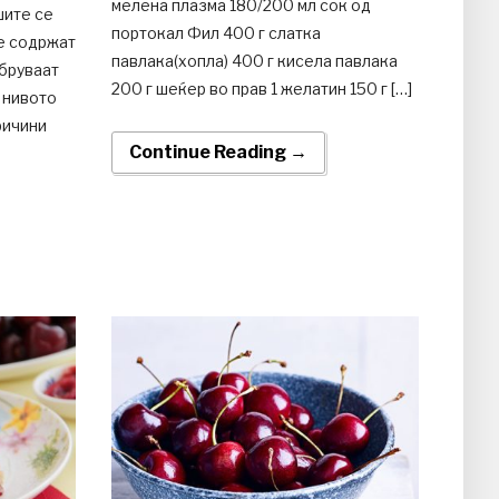
мелена плазма 180/200 мл сок од
шите се
портокал Фил 400 г слатка
е содржат
павлака(хопла) 400 г кисела павлака
бруваат
200 г шеќер во прав 1 желатин 150 г […]
 нивото
ричини
Continue Reading →