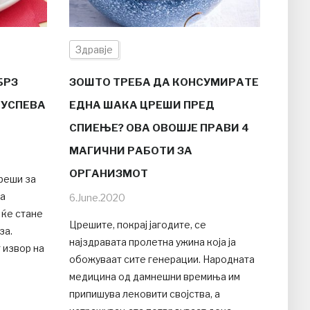
Здравје
БРЗ
ЗОШТО ТРЕБА ДА КОНСУМИРАТЕ
 УСПЕВА
ЕДНА ШАКА ЦРЕШИ ПРЕД
СПИЕЊЕ? ОВА ОВОШЈЕ ПРАВИ 4
МАГИЧНИ РАБОТИ ЗА
ОРГАНИЗМОТ
реши за
за
6.June.2020
 ќе стане
Црешите, покрај јагодите, се
за.
најздравата пролетна ужина која ја
 извор на
обожуваат сите генерации. Народната
медицина од дамнешни времиња им
припишува лековити својства, а