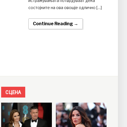
истражувањата потврдуваат дека
состојките на ова овошје одлично […]
Continue Reading →
СЦЕНА