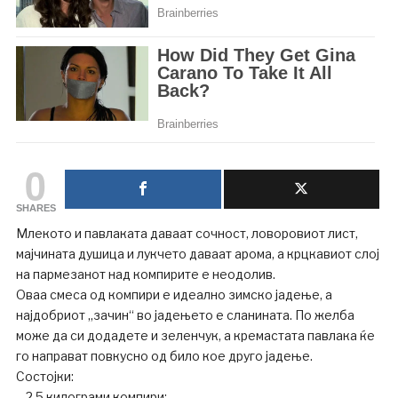
0
SHARES
Млекото и павлаката даваат сочност, ловоровиот лист,
мајчината душица и лукчето даваат арома, а крцкавиот слој
на пармезанот над компирите е неодолив.
Оваа смеса од компири е идеално зимско јадење, а
најдобриот „зачин“ во јадењето е сланината. По желба
може да си додадете и зеленчук, а кремастата павлака ќе
го направат повкусно од било кое друго јадење.
Состојки:
– 2,5 килограми компири;