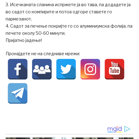
3. Исечканата сланина испржете ја во тава, па додадете ја
во садот со компирите и потоа одгоре ставете го
пармезанот.
4. Садот за печење покријте го со алуминиумска фолија, па
печете околу 50-60 минути.
Пријатно јадење!
Пронајдете не на следниве мрежи: