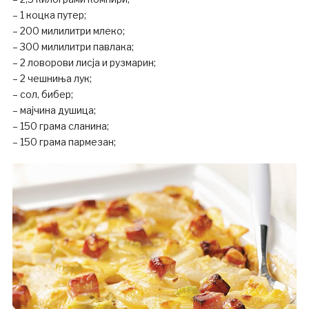
– 1 коцка путер;
– 200 милилитри млеко;
– 300 милилитри павлака;
– 2 ловорови лисја и рузмарин;
– 2 чешниња лук;
– сол, бибер;
– мајчина душица;
– 150 грама сланина;
– 150 грама пармезан;