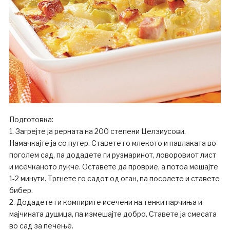
Подготовка:
1. Загрејте ја рерната на 200 степени Целзиусови.
Намачкајте ја со путер. Ставете го млекото и павлаката во
поголем сад, па додадете ги рузмаринот, ловоровиот лист
и исечканото лукче. Оставете да проврие, а потоа мешајте
1-2 минути. Тргнете го садот од оган, па посолете и ставете
бибер.
2. Додадете ги компирите исечени на тенки парчиња и
мајчината душица, па измешајте добро. Ставете ја смесата
во сад за печење.