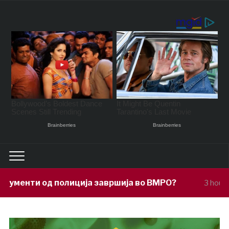
ја завршија во ВМРО?
Под покровите
3 hours ago