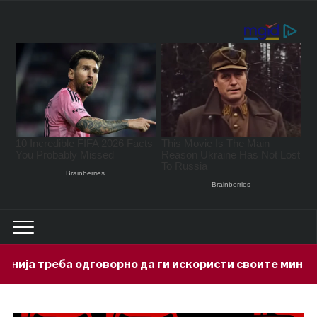
ворно да ги искористи своите минерални богатства