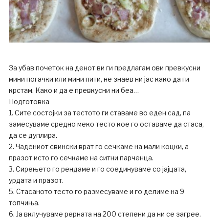
За убав почеток на денот ви ги предлагам ови превкусни
мини погачки или мини пити, не знаев ни јас како да ги
крстам. Како и да е превкусни ни беа…
Подготовка
1. Сите состојки за тестото ги ставаме во еден сад, па
замесуваме средно меко тесто кое го оставаме да стаса,
да се дуплира.
2. Чадениот свински врат го сечкаме на мали коцки, а
празот исто го сечкаме на ситни парченца.
3. Сирењето го рендаме и го соединуваме со јајцата,
урдата и празот.
5. Стасаното тесто го размесуваме и го делиме на 9
топчиња.
6. Ја вклучуваме рерната на 200 степени да ни се загрее.