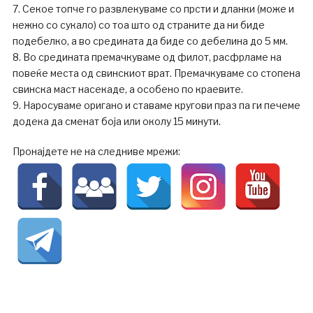
7. Секое топче го развлекуваме со прсти и дланки (може и
нежно со сукало) со тоа што од страните да ни биде
подебелко, а во средината да биде со дебелина до 5 мм.
8. Во средината премачкуваме од филот, расфрламе на
повеќе места од свинскиот врат. Премачкуваме со стопена
свинска маст насекаде, а особено по краевите.
9. Наросуваме оригано и ставаме кругови праз па ги печеме
додека да сменат боја или околу 15 минути.
Пронајдете не на следниве мрежи: