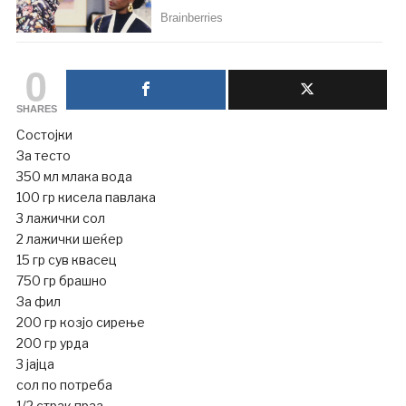
0
SHARES
Состојки
За тесто
350 мл млака вода
100 гр кисела павлака
3 лажички сол
2 лажички шеќер
15 гр сув квасец
750 гр брашно
За фил
200 гр козјо сирење
200 гр урда
3 јајца
сол по потреба
1/2 страк праз