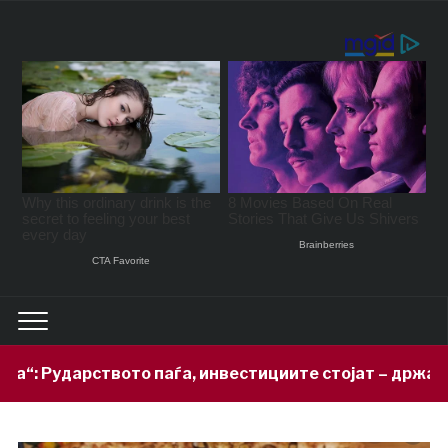
 паѓа, инвестициите стојат – државата мора да го ос