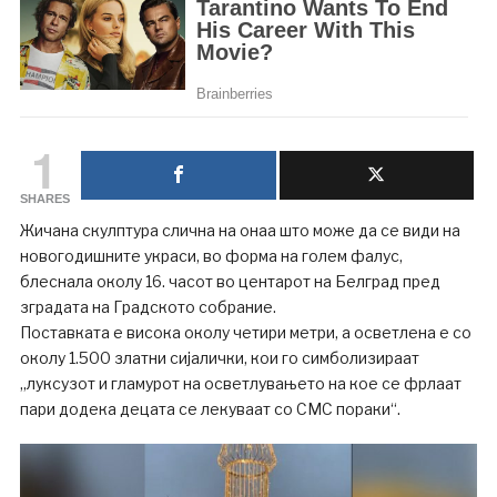
1
SHARES
Жичана скулптура слична на онаа што може да се види на
новогодишните украси, во форма на голем фалус,
блеснала околу 16. часот во центарот на Белград пред
зградата на Градското собрание.
Поставката е висока околу четири метри, а осветлена е со
околу 1.500 златни сијалички, кои го симболизираат
„луксузот и гламурот на осветлувањето на кое се фрлаат
пари додека децата се лекуваат со СМС пораки“.