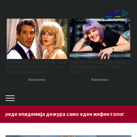
а дежура само еден инфектолог
Прив
10 hours ago