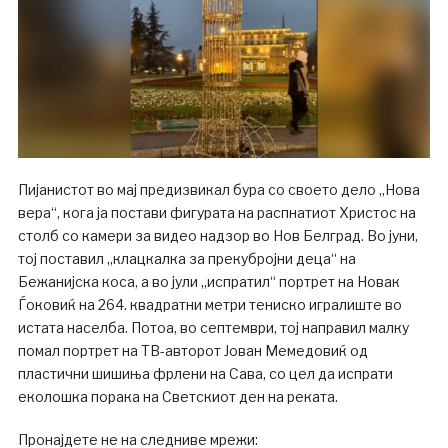
Пијанистот во мај предизвикал бура со своето дело „Нова
вера“, кога ја постави фигурата на распнатиот Христос на
столб со камери за видео надзор во Нов Белград. Во јуни,
тој поставил „клацкалка за прекубројни деца“ на
Бежанијска коса, а во јули „испратил“ портрет на Новак
Ѓоковиќ на 264. квадратни метри тениско игралиште во
истата населба. Потоа, во септември, тој направил малку
помал портрет на ТВ-авторот Јован Мемедовиќ од
пластични шишиња фрлени на Сава, со цел да испрати
еколошка порака на Светскиот ден на реката.
Пронајдете не на следниве мрежи: