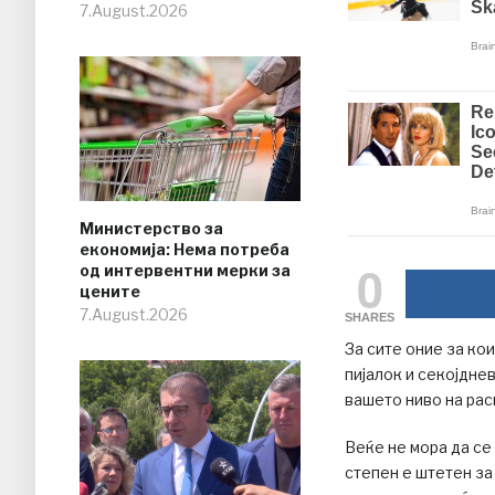
7.August.2026
Министерство за
економија: Нема потреба
0
од интервентни мерки за
цените
7.August.2026
SHARES
За сите оние за ко
пијалок и секојднев
вашето ниво на рас
Веќе не мора да се 
степен е штетен за