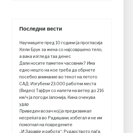
Последни вести
Научниците пред 10 години ја прогласија
Кели Брук за жена со најсовршено тело,
а вака изгледа таа денес
Дали носите паметен часовник? Има
едно нешто на кое треба да обрнете
посебно внимание во текот на летото
САД: Изгубени 23.000 работни места
(Видео) Тајфун со налети на ветер до 216
км/ч ја погоди Јапонија, Кина очекува
удар
Приведен возач кој ја предизвикал
несреќата во Радишани, избегал и не им
помогнал на повредените
„И Здравје и работа“: Рударството паѓа,