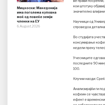
ве прави посреќни,
кои штотуку објави
Мицкоски: Македонија
значително влијани
има поголема куповна
моќ од повеќе земји
членки на ЕУ
Научници од Униве
6.August.2026
спроведоа детална с
Во студијата учест
консумирање кофеин
недели преку теле
Учесниците одговар
последните 90 мину
100.
Клучни наоди: Среќ
Анализирајќи ги по
кофеин се чувствув
ефект е временски
се забележува во п