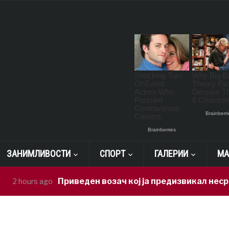
ЗАНИМЛИВОСТИ
СПОРТ
ГАЛЕРИИ
МА
Приведен возач кој ја предизвикал несреќата во
s ago