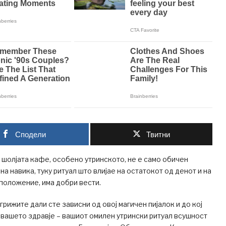
Сподели
Твитни
и шолјата кафе, особено утринското, не е само обичен
на навика, туку ритуал што влијае на остатокот од денот и на
положение, има добри вести.
грижите дали сте зависни од овој магичен пијалок и до кој
 вашето здравје – вашиот омилен утрински ритуал всушност