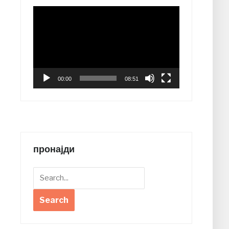
Video
Player
00:00
08:51
пронајди