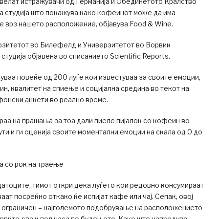
 велат истражувачи од Германија и Обединетото Кралство
ја студија што покажува како кофеинот може да има
е врз нашето расположение, објавува Food & Wine.
рзитетот во Билефелд и Универзитетот во Ворвик
тудија објавена во списанието Scientific Reports.
вуваа повеќе од 200 луѓе кои известуваа за своите емоции,
, квалитет на спиење и социјална средина во текот на
фонски анкети во реално време.
аа на прашања за тоа дали пиеле пијалок со кофеин во
ти и ги оценија своите моментални емоции на скала од 0 до
а со рок на траење
датоците, тимот откри дека луѓето кои редовно консумираат
аат посреќно откако ќе испијат кафе или чај. Сепак, овој
 ограничен – најголемото подобрување на расположението
рвите два и пол часа по будењето. Како што напредува