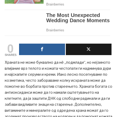
0
SHARES
Храната не може буквално да нè „подмлади“, но нејзиното
влијание врз телото и кожата честопати ги надминува дури
и најскапите серуми и креми. Иако лесно посегнуваме по
козметика, често забораваме колку исхраната може да
помогне во борбата против стареењето. Храната богата со
антиоксиданси може да го намали оштетувањето на
клетките, да ја заштити ДНК од слободни радикали и да ги
забави видливите знаци на стареење. Дополнително,
витамините и минералите од одредена храна можат да го
зголемат производството на колаген и да помогнат кожата