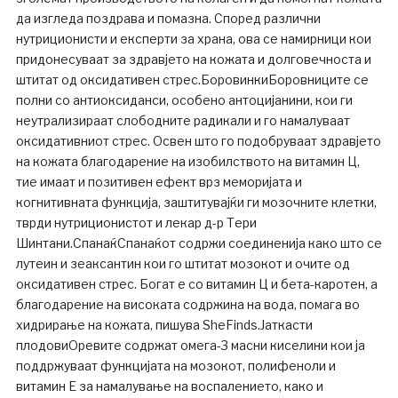
да изгледа поздрава и помазна. Според различни
нутриционисти и експерти за храна, ова се намирници кои
придонесуваат за здравјето на кожата и долговечноста и
штитат од оксидативен стрес.БоровинкиБоровниците се
полни со антиоксиданси, особено антоцијанини, кои ги
неутрализираат слободните радикали и го намалуваат
оксидативниот стрес. Освен што го подобруваат здравјето
на кожата благодарение на изобилството на витамин Ц,
тие имаат и позитивен ефект врз меморијата и
когнитивната функција, заштитувајќи ги мозочните клетки,
тврди нутриционистот и лекар д-р Тери
Шинтани.СпанаќСпанаќот содржи соединенија како што се
лутеин и зеаксантин кои го штитат мозокот и очите од
оксидативен стрес. Богат е со витамин Ц и бета-каротен, а
благодарение на високата содржина на вода, помага во
хидрирање на кожата, пишува SheFinds.Јаткасти
плодовиОревите содржат омега-3 масни киселини кои ја
поддржуваат функцијата на мозокот, полифеноли и
витамин Е за намалување на воспалението, како и