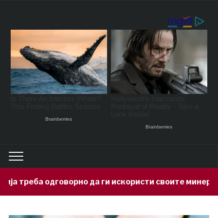
но да ги искористи своите минерални богатства