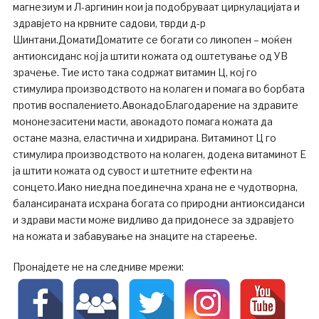
магнезиум и Л-аргинин кои ја подобруваат циркулацијата и
здравјето на крвните садови, тврди д-р
Шинтани.ДоматиДоматите се богати со ликопен – моќен
антиоксиданс кој ја штити кожата од оштетување од УВ
зрачење. Тие исто така содржат витамин Ц, кој го
стимулира производството на колаген и помага во борбата
против воспалението.АвокадоБлагодарение на здравите
мононезаситени масти, авокадото помага кожата да
остане мазна, еластична и хидрирана. Витаминот Ц го
стимулира производството на колаген, додека витаминот Е
ја штити кожата од сувост и штетните ефекти на
сонцето.Иако ниедна поединечна храна не е чудотворна,
балансираната исхрана богата со природни антиоксиданси
и здрави масти може видливо да придонесе за здравјето
на кожата и забавување на знаците на стареење.
Пронајдете не на следниве мрежи: