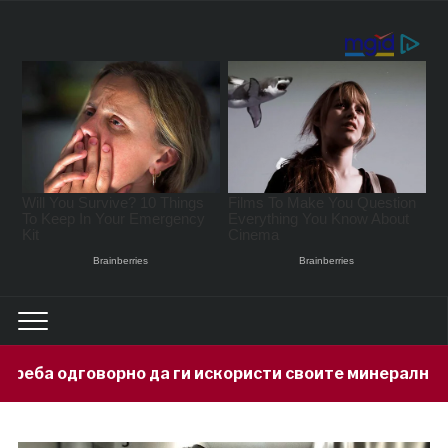
да ги искористи своите минерални богатства
14