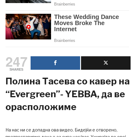
247
SHARES
Полина Тасева со кавер на
“Evergreen”- YEBBA, да ве
орасположиме
На нас ни се допадна ова видео. Бидејќи е отворено,
претпоставивме дека е за сите нас/вас. Уживајте во овој