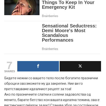
7
SHARES
Бидете нежни со вашето тело после богатите празнични
оброци и овозможете му да закрепне. Ние ви го
претставуваме идеалниот рецепт за тоа!
Ако по празничните слатки и солени задоволства од
менито, барате бегство кон вашата идеална тежина, ова е
вистинскиот пијалок за вас! Станува збор за состојки кои