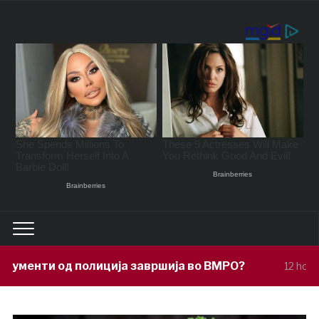
ија завршија во ВМРО?
Под покровит
12 hours ago