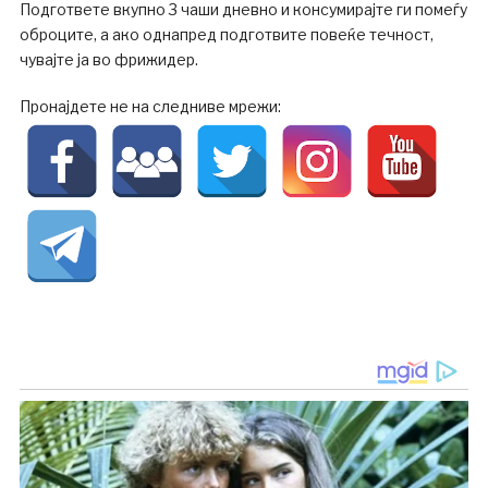
Подгответе вкупно 3 чаши дневно и консумирајте ги помеѓу
оброците, а ако однапред подготвите повеќе течност,
чувајте ја во фрижидер.
Пронајдете не на следниве мрежи: