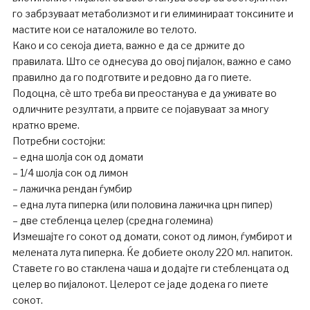
го забрзуваат метаболизмот и ги елиминираат токсините и
мастите кои се наталожиле во телото.
Како и со секоја диета, важно е да се држите до
правилата. Што се однесува до овој пијалок, важно е само
правилно да го подготвите и редовно да го пиете.
Подоцна, сè што треба ви преостанува е да уживате во
одличните резултати, а првите се појавуваат за многу
кратко време.
Потребни состојки:
– една шолја сок од домати
– 1/4 шолја сок од лимон
– лажичка рендан ѓумбир
– една лута пиперка (или половина лажичка црн пипер)
– две стебленца целер (средна големина)
Измешајте го сокот од домати, сокот од лимон, ѓумбирот и
мелената лута пиперка. Ќе добиете околу 220 мл. напиток.
Ставете го во стаклена чаша и додајте ги стебленцата од
целер во пијалокот. Целерот се јаде додека го пиете
сокот.