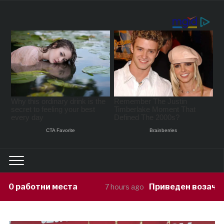
а
Приведен возач кој ја предизвикал
7 hours ago