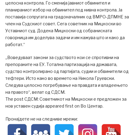
целосна контрола. Го сменија јавниот обвинител и
планираниот избор на обвинител под нивна контрола. Ја
поставија сопругата на градоначалник од ВМРО-ДПМНЕ за
член на Судскиот совет. Сега советник на Мицкоски во
Уставниот суд. Додека Мицкоски од собраниската
говорница им доделува задачи и им кажува што и како да
работат.“
„Воведуваат закони за судството кои се спротивни на
препораките на ЕУ. Тотална партизација на државата,
судство контролирано од партијата, судии и обвинители од
тефтери. Исто како во времето на Никола Груевски.
Следува целосно погребување на правдата и владеењето
на правото“, велат од СДСМ.
The post СДСМ: Советникот на Мицкоски е предложен за
нов уставен судија appeared first on Во Центар.
Пронајдете не на следниве мрежи: