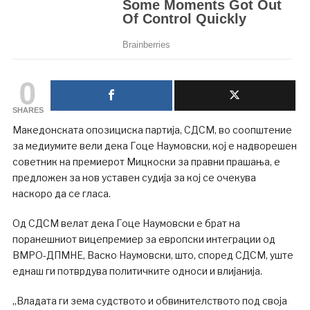
0
SHARES
Македонската опозициска партија, СДСМ, во соопштение
за медиумите вели дека Гоце Наумовски, кој е надворешен
советник на премиерот Мицкоски за правни прашања, е
предложен за нов уставен судија за кој се очекува
наскоро да се гласа.
Од СДСМ велат дека Гоце Наумовски е брат на
поранешниот вицепремиер за европски интеграции од
ВМРО-ДПМНЕ, Васко Наумовски, што, според СДСМ, уште
еднаш ги потврдува политичките односи и влијанија.
„Владата ги зема судството и обвинителството под своја