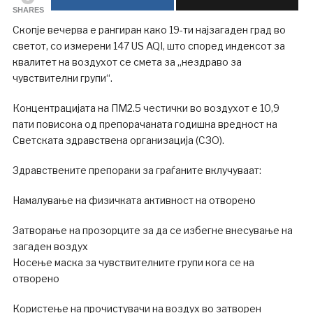
SHARES
Скопје вечерва е рангиран како 19-ти најзагаден град во
светот, со измерени 147 US AQI, што според индексот за
квалитет на воздухот се смета за „нездраво за
чувствителни групи“.
Концентрацијата на ПМ2.5 честички во воздухот е 10,9
пати повисока од препорачаната годишна вредност на
Светската здравствена организација (СЗО).
Здравствените препораки за граѓаните вклучуваат:
Намалување на физичката активност на отворено
Затворање на прозорците за да се избегне внесување на
загаден воздух
Носење маска за чувствителните групи кога се на
отворено
Користење на прочистувачи на воздух во затворен