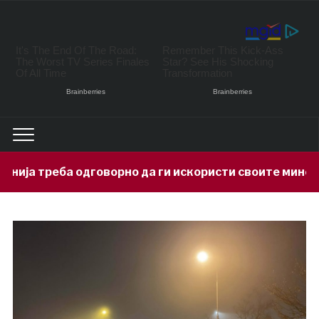
орно да ги искористи своите минерални богатства