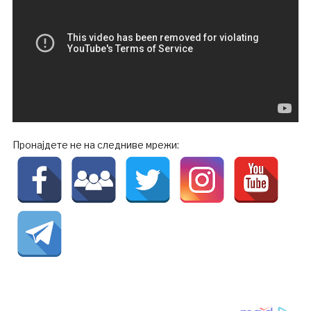
Пронајдете не на следниве мрежи: