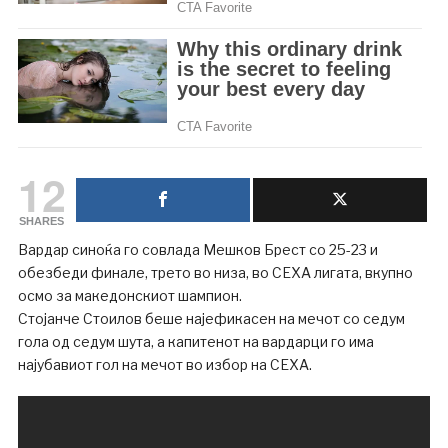
12
SHARES
Вардар синоќа го совлада Мешков Брест со 25-23 и
обезбеди финале, трето во низа, во СЕХА лигата, вкупно
осмо за македонскиот шампион.
Стојанче Стоилов беше најефикасен на мечот со седум
гола од седум шута, а капитенот на вардарци го има
најубавиот гол на мечот во избор на СЕХА.