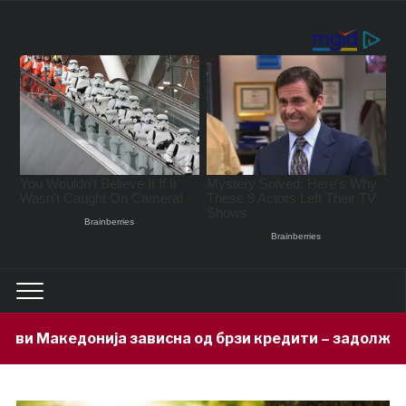
висна од брзи кредити – задолжени 333 милиони евра 