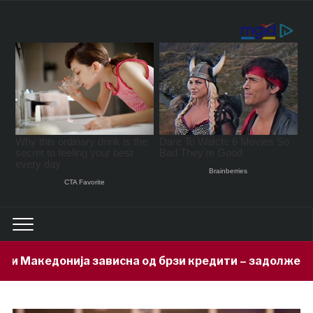
исна од брзи кредити – задолжени 333 милиони евра 