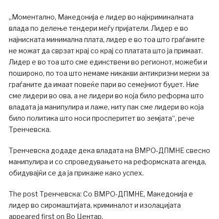
„Моментално, Македонија е лидер во најкриминалната
влада по делење тендери меѓу пријатели. Лидер е во
најниската минимална плата, лидер е во тоа што граѓаните
не можат да сврзат крај со крај со платата што ја примаат.
Лидер е во тоа што сме единствени во регионот, можеби и
пошироко, по тоа што немаме никакви антикризни мерки за
граѓаните да имаат повеќе пари во семејниот буџет. Ние
сме лидери во ова, а не лидери во која било реформа што
владата ја манипулира и лаже, ниту пак сме лидери во која
било политика што носи просперитет во земјата“, рече
Тренчевска.
Тренчевска додаде дека владата на ВМРО-ДПМНЕ свесно
манипулира и со спроведувањето на реформската агенда,
обидувајќи се да ја прикаже како успех.
The post Тренчевска: Со ВМРО-ДПМНЕ, Македонија е
лидер во сиромаштијата, криминалот и изолацијата
appeared first on Во Центар.