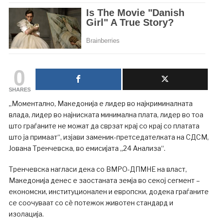
0
SHARES
„Моментално, Македонија е лидер во најкриминалната
влада, лидер во најниската минимална плата, лидер во тоа
што граѓаните не можат да сврзат крај со крај со платата
што ја примаат“, изјави заменик-претседателката на СДСМ,
Јована Тренчевска, во емисијата „24 Анализа“.
Тренчевска нагласи дека со ВМРО-ДПМНЕ на власт,
Македонија денес е заостаната земја во секој сегмент –
економски, институционален и европски, додека граѓаните
се соочуваат со сè потежок животен стандард и
изолација.