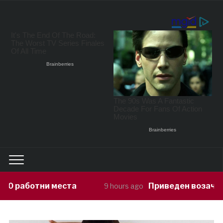
а
Приведен возач кој ја предизвикал 
9 hours ago