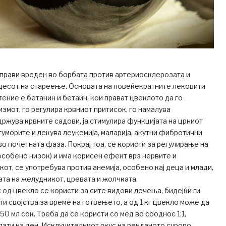
 прави вреден во борбата против артериосклерозата и
цесот на стареење. Основата на повеќекратните лековити
тение е бетанин и бетаин, кои прават цвеклото да го
змот, го регулира крвниот притисок, го намалува
држува крвните садови, ја стимулира функцијата на црниот
 туморите и лекува леукемија, маларија, акутни фибротични
во почетната фаза. Покрај тоа, се користи за регулирање на
особено низок) и има корисен ефект врз нервите и
кот, се употребува против анемија, особено кај деца и млади,
тата на желудникот, цревата и жолчката.
од цвекло се користи за сите видови лечења, бидејќи ги
и својства за време на готвењето, а од 1 кг цвекло може да
50 мл сок. Треба да се користи со мед во сооднос 1:1,
пати на ден. Исклучителниот вкус на ренданото сурово