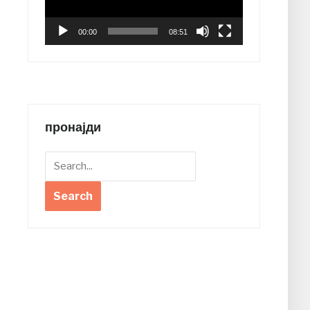
00:00
08:51
пронајди