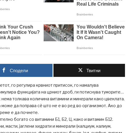
Сподели
Твитни
етот, го регулира крвниот притисок, го намалува
тимулира функцијата на црниот дроб, ги потиснува туморите…
 нема толкава количина витамини и минерали како цвеклата.
а може да поправа сè што не е во ред во организмот. Ако до
 време е да почнете.
елно богато со витамини Б1, Б2, Ц, како и витамин Б12.
и, масти, јаглени хидрати и минерали (калциум, калиум,
гнезиум, железо, флуор, манган, бакар, јод, сулфур, литиум,