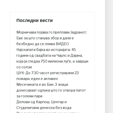
Последни вести
Moрничава појава го преплави Јадранот:
Еве за што станува збор и дали е
безбедно да се плива ВИДЕО
Најскапата бајка во историјата: 45
години од свадбата на Чарлс и Дајана,
која ја гледаа 750 милиони луѓе, а заврши
со солзи
ЦУК: До 7:30 часот регистрирани 23
пожари, еден е активен
Месечината е во Бик: 3 знаци
донесуваат одлука што го отвора патот
за големи пари
Делови од Карпош, Центар и
Студеничани денеска без вода