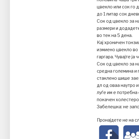
цвекло или сок го д
до 1 литар сок днев
Сок од цвекло за н
размери и додадете 
во тек на 5 дена.
Кај хроничен тонзил
измиено цвекло во 2
гаргара. Чувајте ја
Сок од цвекло за 
средна големина и 
стаклено шише заед
дл од оваа наутро 
луѓе им е потребна 
покачен холестерол
Забелешка: не запо
Пронајдете не на с