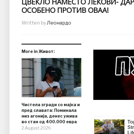
ЦВЕКЛО НАМЕСТО ЛЕКОВИ- ДАР
ОСОБЕНО ПРОТИВ ОВАА!
Written by
Леонардо
More in Живот:
Чистела згради со мајка и
пред славата: Поминала
низ агонија, денес ужива
во стан од 400.000 евра
2.August.2026