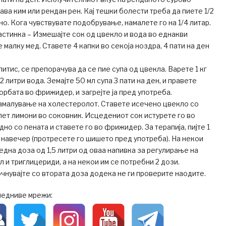
ава ким или рендан рен. Кај тешки болести треба да пиете 1/2
но. Кога чувствувате подобрување, намалете го на 1/4 литар.
астинка – Измешајте сок од цвекло и вода во еднакви
малку мед. Ставете 4 капки во секоја ноздра, 4 пати на ден
итис, се препорачува да се пие супа од цвекла. Варете 1 кг
 литри вода. Земајте 50 мл супа 3 пати на ден, и правете
 чорбата во фрижидер, и загрејте ја пред употреба.
намалување на холестеролот. Ставете исечено цвекло со
пет лимони во соковник. Исцедениот сок истурете го во
но со пената и ставете го во фрижидер. За терапија, пијте 1
и навечер (протресете го шишето пред употреба). На некои
една доза од 1,5 литри од оваа напивка за регулирање на
 и триглицериди, а на некои им се потребни 2 дози.
чнувајте со втората доза додека не ги проверите наодите.
ледниве мрежи: