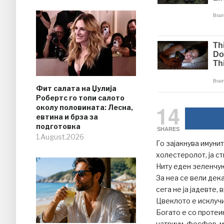
Фит салата на Џулија
Робертс го топи салото
14
околу половината: Лесна,
евтина и брза за
подготовка
SHARES
1.August.2026
Го зајакнува имунит
холестеролот, ја с
Ниту еден зеленчук
За неа се вели дек
сега не ја јадевте,
Цвеклото е исклучит
Богато е со протеин
натриум, фосфор, ма