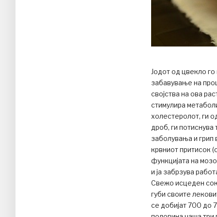
Јодот од цвекло го
забавување на про
својства на ова рас
стимулира метаболи
холестеролот, ги о
дроб, ги потиснува
заболувања и грип 
крвниот притисок (
функцијата на мозо
и ја забрзува рабо
Свежо исцеден сок 
губи своите лековит
се добијат 700 до 7
половина чаша три 