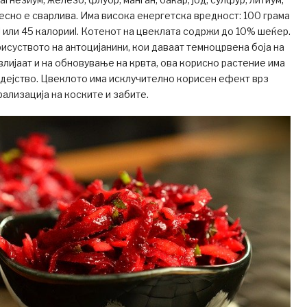
Лесно е сварлива. Има висока енергетска вредност: 100 грама
Ј или 45 калорииl. Котенот на цвеклата содржи до 10% шеќер.
исуството на антоцијанини, кои даваат темноцрвена боја на
 влијаат и на обновување на крвта, ова корисно растение има
дејство. Цвеклото има исклучително корисен ефект врз
рализација на коските и забите.