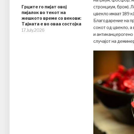
Грците го пијат овој
стронциум, бром). 
пијалок во текот на
цвекло имаат 189 к
жешкото време со векови:
Благодарение на пр
Тајната е во оваа состојка
сокот од цвекло, а
17.July.2026
и антиканцерогено 
случајот на демине