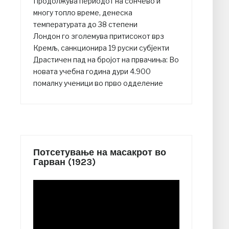
Продолжува периодот на сончево и
многу топло време, денеска
температурата до 38 степени
Лондон го зголемува притисокот врз
Кремљ, санкционира 19 руски субјекти
Драстичен пад на бројот на првачиња: Во
новата учебна година дури 4.900
помалку ученици во прво одделение
Потсетување на масакрот во
Гарван (1923)
Video
Player