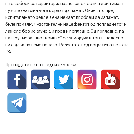
што себеси се карактеризирале како чесни и дека имаат
чувство на вина кога мораат да лажат. Оние што пред
испитувањето рекле дека немаат проблем да излажат,
биле помалку чувствителни на „ефектот од попладнето“ и
лажеле без исклучок, и пред и попладне.Од попладне, па
натаму „моралниот компас“ се заморува и тогаш полесно
ни е да излажеме некого. Резултатот од истражувањето на
„Ха
Пронајдете не на следниве мрежи: