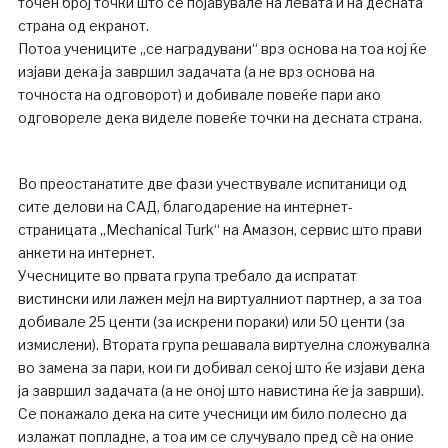
точен број точки што се појавувале на левата и на десната
страна од екранот.
Потоа учениците „се наградувани“ врз основа на тоа кој ќе
изјави дека ја завршил задачата (а не врз основа на
точноста на одговорот) и добивале повеќе пари ако
одговореле дека виделе повеќе точки на десната страна.
Во преостанатите две фази учествувале испитаници од
сите делови на САД, благодарение на интернет-
страницата „Mechanical Turk“ на Амазон, сервис што прави
анкети на интернет.
Учесниците во првата група требало да испратат
вистински или лажен мејл на виртуалниот партнер, а за тоа
добивале 25 центи (за искрени пораки) или 50 центи (за
измислени). Втората група решавала виртуелна сложувалка
во замена за пари, кои ги добивал секој што ќе изјави дека
ја завршил задачата (а не оној што навистина ќе ја заврши).
Се покажало дека на сите учесници им било полесно да
излажат попладне, а тоа им се случувало пред сè на оние