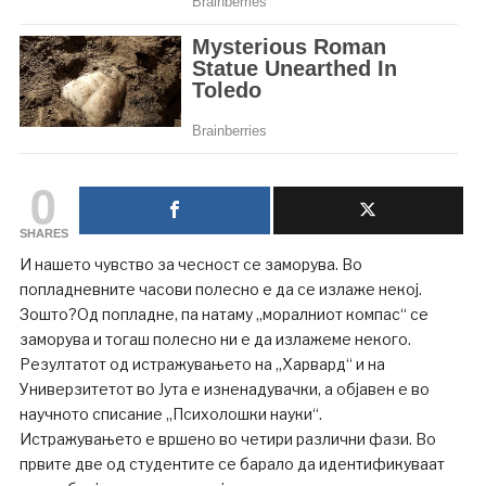
0
SHARES
И нашето чувство за чесност се заморува. Во
попладневните часови полесно е да се излаже некој.
Зошто?Од попладне, па натаму „моралниот компас“ се
заморува и тогаш полесно ни е да излажеме некого.
Резултатот од истражувањето на „Харвард“ и на
Универзитетот во Јута е изненадувачки, а објавен е во
научното списание „Психолошки науки“.
Истражувањето е вршено во четири различни фази. Во
првите две од студентите се барало да идентификуваат