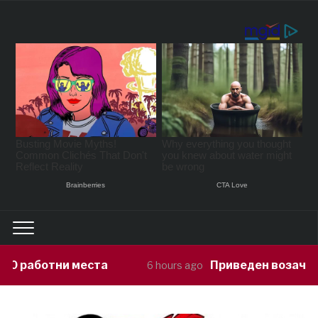
Приведен возач кој ја предизвикал 
6 hours ago