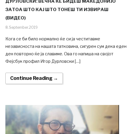
ДУРЛОВСКИ: ВЕЧНА ЌЕ БИДЕШ МАКЕДОНИЈО
ЗАТОА ШТО КАЈ ШТО ТОНЕШ ТИ ИЗВИРАШ
(ВИДЕО)
8.September.2019
Кога се би било нормално ќе си ја честитавме
независноста на нашата татковина, сигурен сум дека еден
ден повторно ќе ја славиме. Ова го напиша на својот
Фејсбук профил Игор Дурловски […]
Continue Reading →