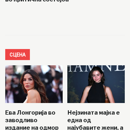
СЦЕНА
Ева Лонгорија во
Нејзината мајка е
заводливо
една од
издание на одмор
најубавите жени, а