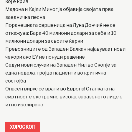
кој е крив
Мадона и Кајли Миног ја објавија својата прва
заедничка песна
Поранешната свршеница на Лука Дончиќ не се
откажува: Бара 40 милиони долари за себе и 10
милиони долари за своите ќерки
Превозниците од Западен Балкан најавуваат нови
чекори ако ЕУ не понуди решение
Седум нови случаи на Западен Нил во Скопје за
една недела, тројца пациенти во критична
состојба
Опасен вирус се врати во Европа! Стапката на
смртност е екстремно висока, заразеното лице е
итно изолирано
ХОРОСКОП