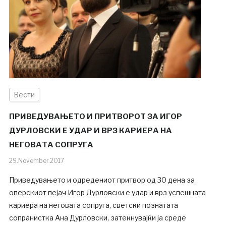
Вести
ПРИВЕДУВАЊЕТО И ПРИТВОРОТ ЗА ИГОР
ДУРЛОВСКИ Е УДАР И ВРЗ КАРИЕРА НА
НЕГОВАТА СОПРУГА
29.November.2017
Приведувањето и одредениот притвор од 30 дена за
оперскиот пејач Игор Дурловски е удар и врз успешната
кариера на неговата сопруга, светски познатата
сопранистка Ана Дурловски, затекнувајќи ја среде