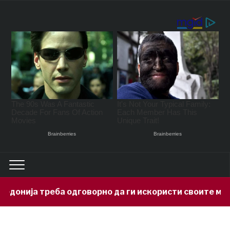
а треба одговорно да ги искористи своите минералн