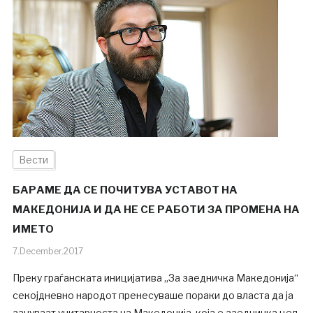
Вести
БАРАМЕ ДА СЕ ПОЧИТУВА УСТАВОТ НА
МАКЕДОНИЈА И ДА НЕ СЕ РАБОТИ ЗА ПРОМЕНА НА
ИМЕТО
7.December.2017
Преку граѓанската иницијатива „За заедничка Македонија“
секојдневно народот пренесуваше пораки до власта да ја
зачуваат унитарноста на Македонија, која е заедничка цел