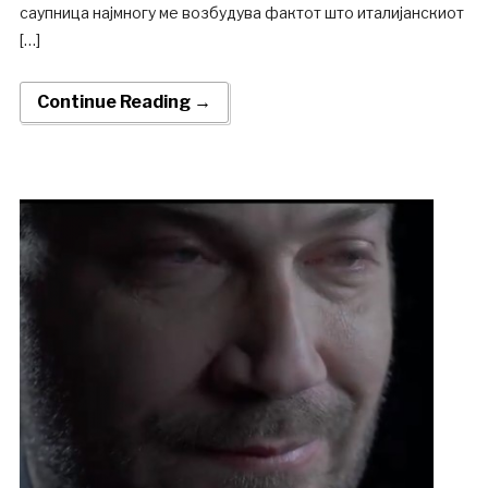
саупница најмногу ме возбудува фактот што италијанскиот
[…]
Continue Reading →