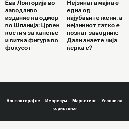
Ева Лонгорија во
Нејзината мајка е
заводливо
една од
издание на одмор
најубавите жени, а
во Шпанија: Црвен
нејзиниот татко е
костим за капење
познат заводник:
и витка фигура во
Дали знаете чија
фокусот
ќерка е?
Контактирај не
Импресум
Маркетинг
Услови за
користење