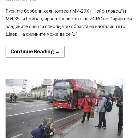
Руските борбени хеликоптери МИ-29Х („Ноќен ловец“) и
МИ-35 ги бомбардираа терористите на ИСИС во Сирија кои
владините сили ги опколија во областа на наоѓалиштето
Шаер. На снимките може да се […]
Continue Reading →