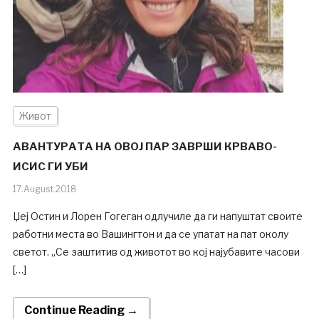
Живот
АВАНТУРАТА НА ОВОЈ ПАР ЗАВРШИ КРВАВО-
ИСИС ГИ УБИ
17.August.2018
Џеј Остин и Лорен Гогеган одлучиле да ги напуштат своите
работни места во Вашингтон и да се упатат на пат околу
светот. „Се заштитив од животот во кој најубавите часови
[…]
Continue Reading →