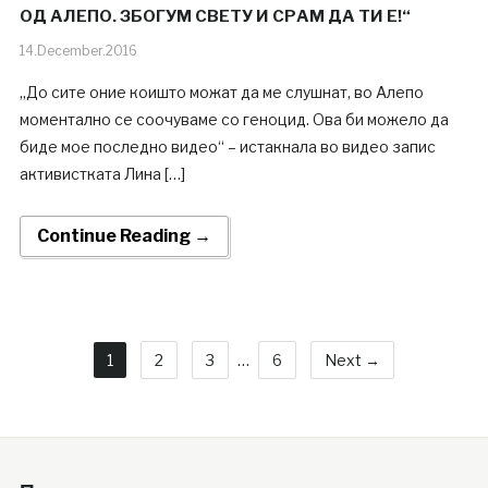
ОД АЛЕПО. ЗБОГУМ СВЕТУ И СРАМ ДА ТИ Е!“
14.December.2016
„До сите оние коишто можат да ме слушнат, во Алепо
моментално се соочуваме со геноцид. Ова би можело да
биде мое последно видео“ – истакнала во видео запис
активистката Лина […]
Continue Reading →
1
2
3
…
6
Next →