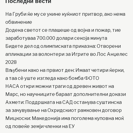
Последни вести
На Груби ќе му се укине куќниот притвор, ако нема
обвинение
Додека светот се плашеше од војна и пожар, тие
заработуваа 700.000 долари секоја минута
Бидете дел од олимписката приказна: Отворени
апликации за волонтери за Игрите во Лос Анџелес
2028
Вљубени како на првиот ден: Имаат четири ќерки,
а таа сè уште изгледа како бомба ФОТО
НАСА откри можни траги од древен живот на
Марс, но научниците бараат дополнителни докази
Ахмети: Поддршката на САД останува суштинска
за зачувување на Охридскиот рамковен договор
Мицкоски: Македонија има поголема куповна моќ
од повеќе земји членки на ЕУ