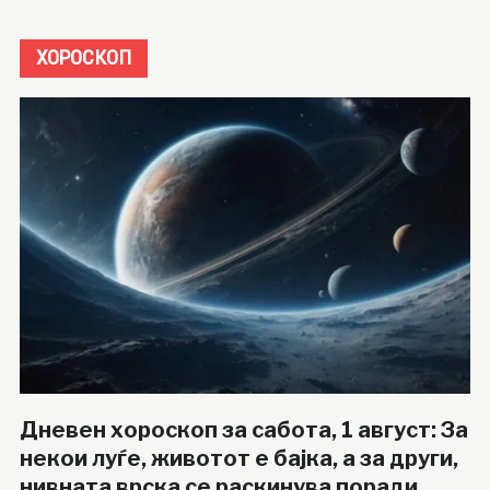
ХОРОСКОП
Дневен хороскоп за сабота, 1 август: За
некои луѓе, животот е бајка, а за други,
нивната врска се раскинува поради