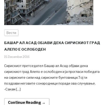
Вести
БАШАР АЛ АСАД ОБЈАВИ ДЕКА СИРИСКИОТ ГРАД
АЛЕПО Е ОСЛОБОДЕН
15.December.2016
Сирискиот претседател Башар ал Асад објави дека
сирискиот град Алепо е ослободен и ја прогласи победата
на сириските сили над сириските бунтовници.Тој ги
поздрави неговите сонародници поради ова случување.
-Сакам […]
Continue Reading →