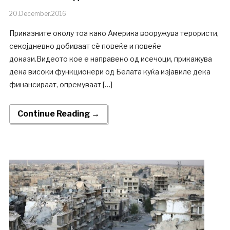
20.December.2016
Приказните околу тоа како Америка вооружува терористи,
секојдневно добиваат сѐ повеќе и повеќе
докази.Видеото кое е направено од исечоци, прикажува
дека високи функционери од Белата куќа изјавиле дека
финансираат, опремуваат […]
Continue Reading →