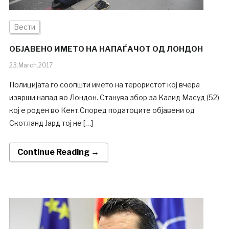
Вести
ОБЈАВЕНО ИМЕТО НА НАПАЃАЧОТ ОД ЛОНДОН
23.March.2017
Полицијата го соопшти името на терористот кој вчера
изврши напад во Лондон. Станува збор за Калид Масуд (52)
кој е роден во Кент.Според податоците објавени од
Скотланд Јард тој не […]
Continue Reading →