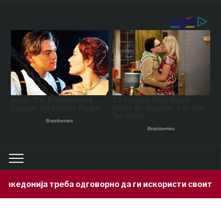
нија треба одговорно да ги искористи своите минер