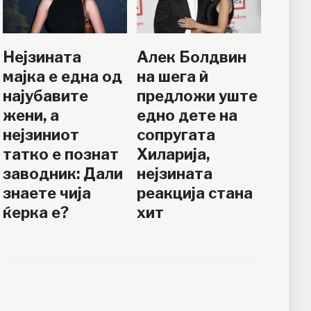
Нејзината
Алек Болдвин
мајка е една од
на шега ѝ
најубавите
предложи уште
жени, а
едно дете на
нејзиниот
сопругата
татко е познат
Хиларија,
заводник: Дали
нејзината
знаете чија
реакција стана
ќерка е?
хит