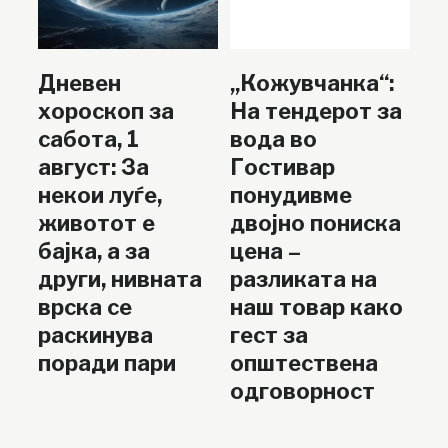
Дневен
„Кожувчанка“:
хороскоп за
На тендерот за
сабота, 1
вода во
август: За
Гостивар
некои луѓе,
понудивме
животот е
двојно пониска
бајка, а за
цена –
други, нивната
разликата на
врска се
наш товар како
раскинува
гест за
поради пари
општествена
одговорност