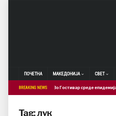
ПОЧЕТНА
МАКЕДОНИЈА
СВЕТ
BREAKING NEWS
СДСМ: Во Гостивар среде епидемија де
Tag:
лук