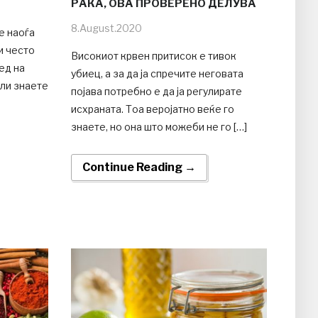
РАКА, ОВА ПРОВЕРЕНО ДЕЛУВА
8.August.2020
е наоѓа
и често
Високиот крвен притисок е тивок
лед на
убиец, а за да ја спречите неговата
али знаете
појава потребно е да ја регулирате
исхраната. Тоа веројатно веќе го
знаете, но она што можеби не го […]
Continue Reading →