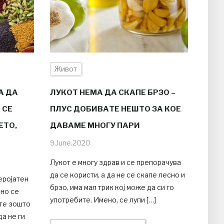
Живот
А ДА
ЛУКОТ НЕМА ДА СКАПЕ БРЗО –
 СЕ
ПЛУС ДОБИВАТЕ НЕШТО ЗА КОЕ
ЕТО,
ДАВАМЕ МНОГУ ПАРИ
9.June.2020
Лукот е многу здрав и се препорачува
да се користи, а да не се скапе лесно и
еројатен
брзо, има мал трик кој може да си го
ено се
употребите. Имено, се лупи […]
Ете зошто
а не ги