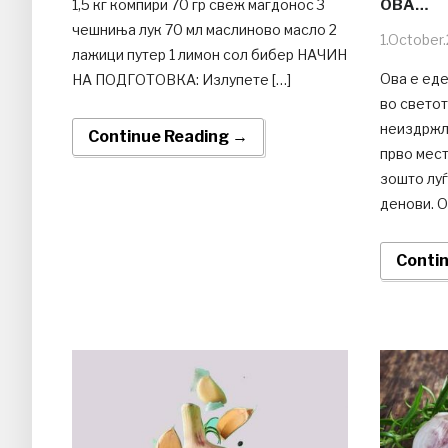
1,5 кг компири 70 гр свеж магдонос 3
ОВА…
чешниња лук 70 мл маслиново масло 2
1.October
лажици путер 1 лимон сол бибер НАЧИН
Ова е еде
НА ПОДГОТОВКА: Излупете […]
во светот
неиздржли
Continue Reading →
прво мест
зошто луѓ
денови. О
Conti