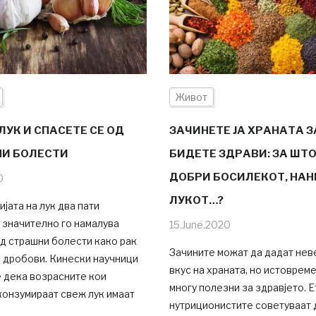
Живот
ЛУК И СПАСЕТЕ СЕ ОД
ЗАЧИНЕТЕ ЈА ХРАНАТА З
И БОЛЕСТИ
БИДЕТЕ ЗДРАВИ: ЗА ШТО
ДОБРИ БОСИЛЕКОТ, НАН
0
ЛУКОТ…?
јата на лук два пати
 значително го намалува
15.June.2020
д страшни болести како рак
Зачините можат да дадат нев
 дробови. Кинески научници
вкус на храната, но истоврем
 дека возрасните кои
многу полезни за здравјето. 
конзумираат свеж лук имаат
нутриционистите советуваат д