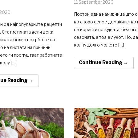
11.September.2020
.2020
Постои една намирница што с
во скоро секое домаќинство 
н од најпопуларните рецепти
се користи во кујната, без ог
. Статистиката вели дека
сезоната, а тоа е лукот. Но, д
вата болка во грбот е на
колку долго можете […]
о на листата на причини
ето ги пропуштаат работните
Continue Reading →
колу […]
nue Reading →