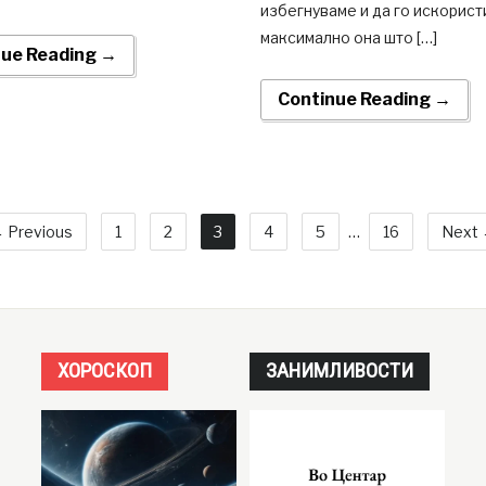
избегнуваме и да го искорис
максимално она што […]
nue Reading →
Continue Reading →
 Previous
1
2
3
4
5
…
16
Next
ХОРОСКОП
ЗАНИМЛИВОСТИ