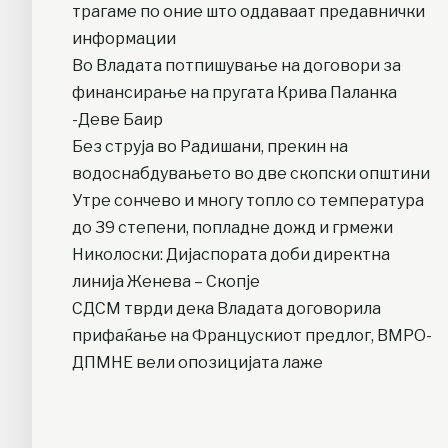
трагаме по оние што оддаваат предавнички
информации
Во Владата потпишување на договори за
финансирање на пругата Крива Паланка
-Деве Баир
Без струја во Радишани, прекин на
водоснабдувањето во две скопски општини
Утре сончево и многу топло со температура
до 39 степени, попладне дожд и грмежи
Николоски: Дијаспората доби директна
линија Женева – Скопје
СДСМ тврди дека Владата договорила
прифаќање на Францускиот предлог, ВМРО-
ДПМНЕ вели опозицијата лаже