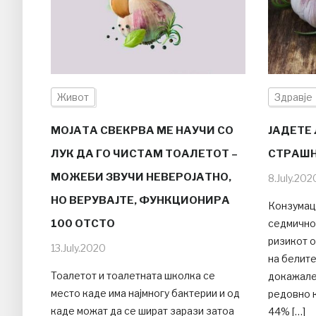
Живот
Здравје
МОЈАТА СВЕКРВА МЕ НАУЧИ СО
ЈАДЕТЕ 
ЛУК ДА ГО ЧИСТАМ ТОАЛЕТОТ –
СТРАШН
МОЖЕБИ ЗВУЧИ НЕВЕРОЈАТНО,
8.July.202
НО ВЕРУВАЈТЕ, ФУНКЦИОНИРА
Конзумаци
100 ОТСТО
седмично
ризикот о
13.July.2020
на белите
Toалетот и тоалетната школка се
докажале
место каде има најмногу бактерии и од
редовно 
каде можат да се шират зарази затоа
44% […]