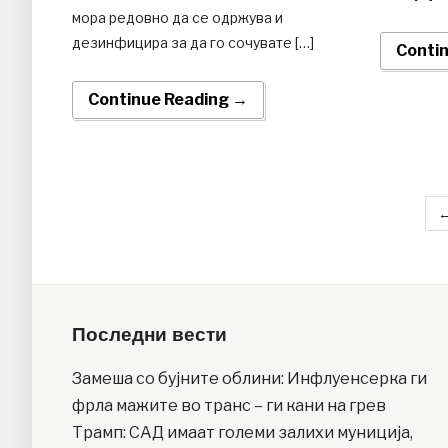
мора редовно да се одржува и
дезинфицира за да го сочувате […]
Conti
Continue Reading →
←
Последни вести
Замеша со бујните облини: Инфлуенсерка ги
фрла мажите во транс – ги кани на грев
Трамп: САД имаат големи залихи муниција,