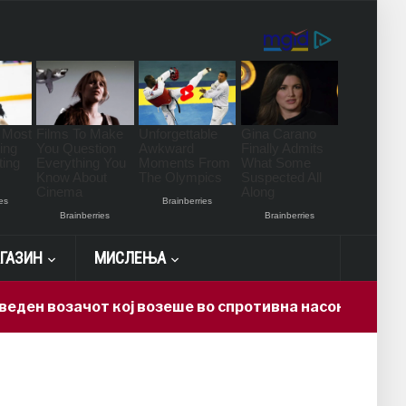
ГАЗИН
МИСЛЕЊА
 возачот кој возеше во спротивна насока на автопат