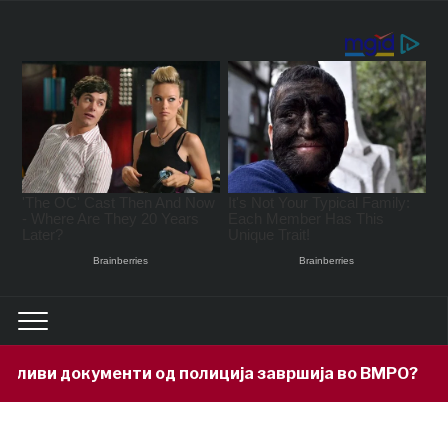
ви документи од полиција завршија во ВМРО?
1