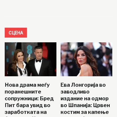
СЦЕНА
Нова драма меѓу
Ева Лонгорија во
поранешните
заводливо
сопружници: Бред
издание на одмор
Пит бара увид во
во Шпанија: Црвен
заработката на
костим за капење