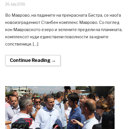
26.July.2016
Во Маврово, на падините на прекрасната Бистра, се наоѓа
новоизградениот Станбен комплекс Маврово. Со поглед
кон Мавровското езеро и зелените предели на планината,
комплексот нуди единствени поволности за идните
сопственици. […]
Continue Reading →