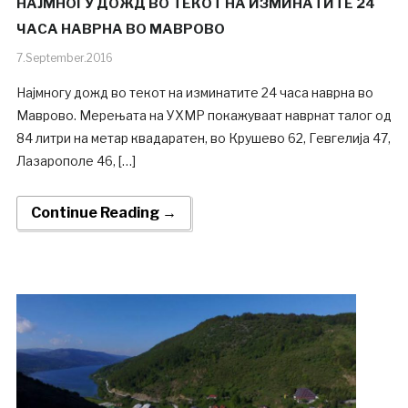
НАЈМНОГУ ДОЖД ВО ТЕКОТ НА ИЗМИНАТИТЕ 24
ЧАСА НАВРНА ВО МАВРОВО
7.September.2016
Најмногу дожд во текот на изминатите 24 часа наврна во
Маврово. Мерењата на УХМР покажуваат наврнат талог од
84 литри на метар квадаратен, во Крушево 62, Гевгелија 47,
Лазарополе 46, […]
Continue Reading →