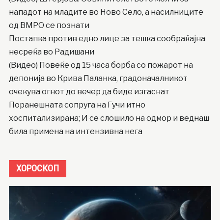
нападот на младите во Ново Село, а насилниците
од ВМРО се познати
Постапка против едно лице за тешка сообраќајна
несреќа во Радишани
(Видео) Повеќе од 15 часа борба со пожарот на
депонија во Крива Паланка, градоначалникот
очекува огнот до вечер да биде изгаснат
Поранешната сопруга на Гучи итно
хоспитализирана; И се слошило на одмор и веднаш
била примена на интензивна нега
ХОРОСКОП