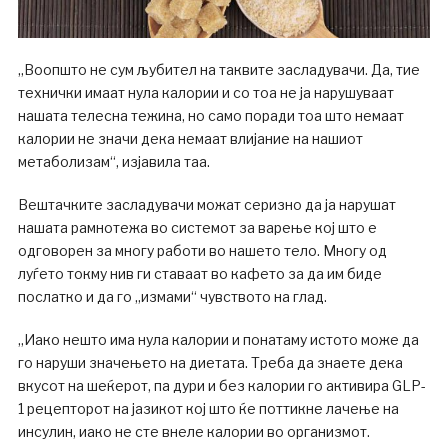
„Воопшто не сум љубител на таквите засладувачи. Да, тие
технички имаат нула калории и со тоа не ја нарушуваат
нашата телесна тежина, но само поради тоа што немаат
калории не значи дека немаат влијание на нашиот
метаболизам“, изјавила таа.
Вештачките засладувачи можат серизно да ја нарушат
нашата рамнотежа во системот за варење кој што е
одговорен за многу работи во нашето тело. Многу од
луѓето токму нив ги ставаат во кафето за да им биде
послатко и да го „измами“ чувството на глад.
„Иако нешто има нула калории и понатаму истото може да
го наруши значењето на диетата. Треба да знаете дека
вкусот на шеќерот, па дури и без калории го активира GLP-
1 рецепторот на јазикот кој што ќе поттикне лачење на
инсулин, иако не сте внеле калории во организмот.