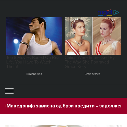
сна од брзи кредити – задолжени 333 милиони евра за