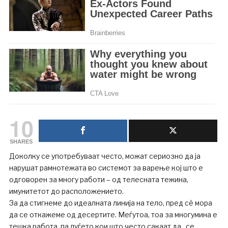
10
SHARES
Доколку се употребуваат често, можат сериозно да ја
нарушат рамнотежата во системот за варење кој што е
одговорен за многу работи – од телесната тежина,
имунитетот до расположението.
За да стигнеме до идеалната линија на тело, пред сè мора
да се откажеме од десертите. Меѓутоа, тоа за многумина е
тешка работа, па луѓето кои што често сакаат да „се