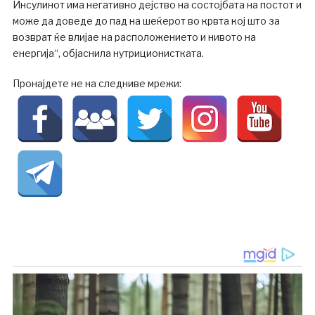
Инсулинот има негативно дејство на состојбата на постот и
може да доведе до пад на шеќерот во крвта кој што за
возврат ќе влијае на расположението и нивото на
енергија“, објаснила нутриционистката.
Пронајдете не на следниве мрежи: