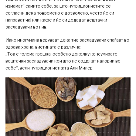
измамат“ самите себе, за што нутриционистите се
согласни дека повремено е дозволено, често ќе си
направат чај или кафе и ќе си додадат вештачки
засладувачи во нив.
Иако многумина веруваат дека тие засладувачи спаѓаат во
здрава храна, вистината е различна:
„Тоа е голема грешка, особено доколку консумирате
вештачки засладувачи кои што не содржат калории во
себе“, вели нутриционистката Али Милер.