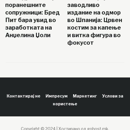
поранешните
заводливо
сопружници: Бред
издание на одмор
Пит бара увид во
во Шпанија: Црвен
заработката на
костим за капење
Анџелина Џоли
и витка фигура во
фокусот
Контактирај не
Импресум
Маркетинг
Услови за
користење
Copyright © 2024 | Хостирано од gohost.mk.