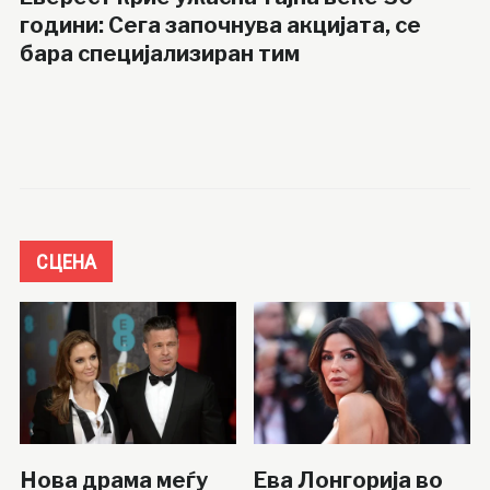
години: Сега започнува акцијата, се
бара специјализиран тим
СЦЕНА
Нова драма меѓу
Ева Лонгорија во