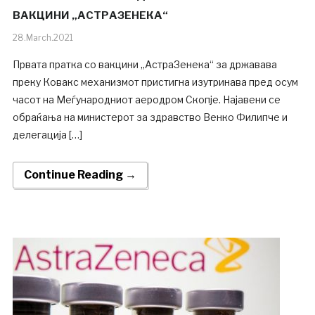
ВАКЦИНИ „АСТРАЗЕНЕКА“
28.March.2021
Првата пратка со вакцини „АстраЗенека“ за државава
преку Ковакс механизмот пристигна изутринава пред осум
часот на Меѓународниот аеродром Скопје. Најавени се
обраќања на министерот за здравство Венко Филипче и
делегација […]
Continue Reading →