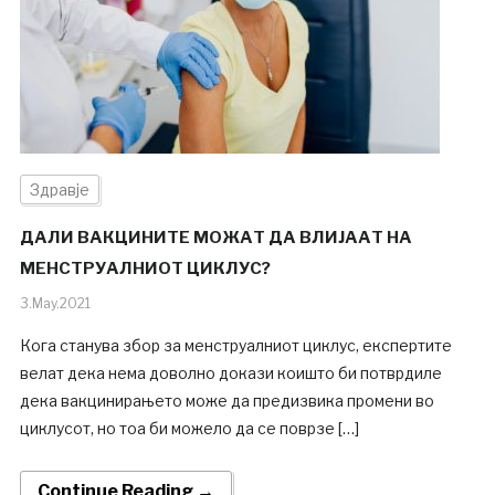
Здравје
ДАЛИ ВАКЦИНИТЕ МОЖАТ ДА ВЛИЈААТ НА
МЕНСТРУАЛНИОТ ЦИКЛУС?
3.May.2021
Кога станува збор за менструалниот циклус, експертите
велат дека нема доволно докази коишто би потврдиле
дека вакцинирањето може да предизвика промени во
циклусот, но тоа би можело да се поврзе […]
Continue Reading →