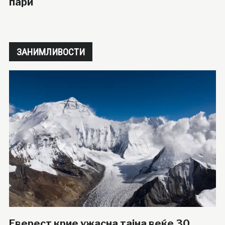
пари
ЗАНИМЛИВОСТИ
Еверест крие ужасна тајна веќе 30