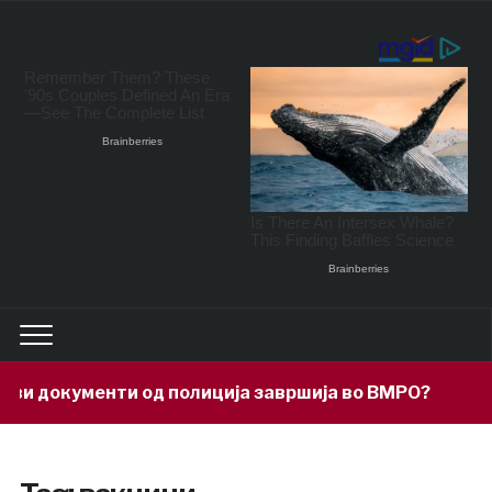
кументи од полиција завршија во ВМРО?
2 hours