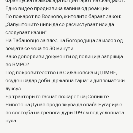
Француската амбасада во центарот на скандалот:
Едно видео предизвика лавина од реакции
По пожарот во Волково, жителите бараат закон:
„Запуштените ниви да се расчистуваат или да
следуваат казни“
На Табановце за влез, на Богородица за излез од
земјата се чека по 30 минути
Како доверливи документи од полиција завршија
во ВМРО?
Под покровителство на Сиљановска и ДПМНЕ,
осуден кадар доби „државна тајна“ и дипломатски
луксуз
Ер трактори го гаснат пожарот кај Сопиште
Нивото на Дунав продолжува да опаѓа: Бугарија е
во состојба на тревога, дури 109 см под условната
нула