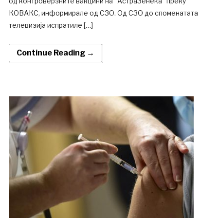
од контроверзните вакцини на “АстраЗенека” преку
КОВАКС, информирале од СЗО. Од СЗО до споменатата
телевизија испратиле […]
Continue Reading →