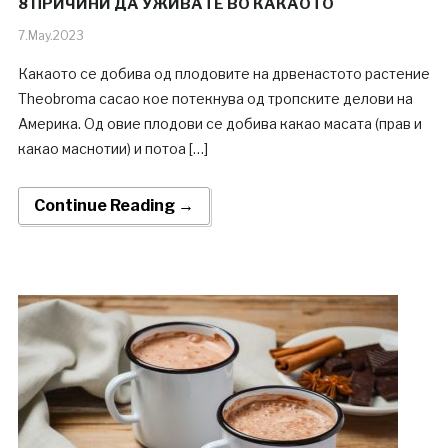
8 ПРИЧИНИ ДА УЖИВАТЕ ВО КАКАОТО
7.May.2023
Какаото се добива од плодовите на дрвенастото растение
Theobroma cacao кое потекнува од тропските делови на
Америка. Од овие плодови се добива какао масата (прав и
какао маснотии) и потоа […]
Continue Reading →