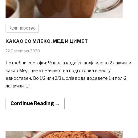
Кулинарство
КАКАО СО МЛЕКО, МЕД И ЦИМЕТ
22.December.2020
Потребни состојки: ½ шолја вода ½ шолја млеко 2 лажички
какао Мед, цимет Начинот на подготовка е многу
едноставен. Во 1/2 или 2/3 шолја вода додадете 1 и пол-2
лажички […]
Continue Reading →