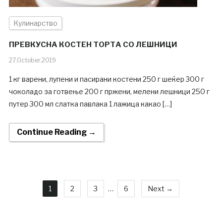
Кулинарство
ПРЕВКУСНА КОСТЕН ТОРТА СО ЛЕШНИЦИ
27.October.2019
1 кг варени, лупени и пасирани костени 250 г шеќер 300 г
чоколадо за готвење 200 г пржени, мелени лешници 250 г
путер 300 мл слатка павлака 1 лажица какао […]
Continue Reading →
1
2
3
…
6
Next →