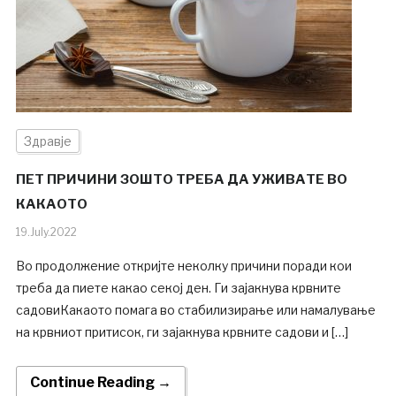
Здравје
ПЕТ ПРИЧИНИ ЗОШТО ТРЕБА ДА УЖИВАТЕ ВО
КАКАОТО
19.July.2022
Во продолжение откријте неколку причини поради кои
треба да пиете какао секој ден. Ги зајакнува крвните
садовиКакаото помага во стабилизирање или намалување
на крвниот притисок, ги зајакнува крвните садови и […]
Continue Reading →