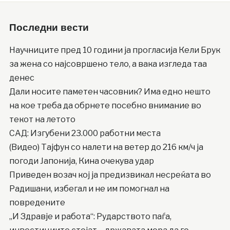
Последни вести
Научниците пред 10 години ја прогласија Кели Брук
за жена со најсовршено тело, а вака изгледа таа
денес
Дали носите паметен часовник? Има едно нешто
на кое треба да обрнете посебно внимание во
текот на летото
САД: Изгубени 23.000 работни места
(Видео) Тајфун со налети на ветер до 216 км/ч ја
погоди Јапонија, Кина очекува удар
Приведен возач кој ја предизвикал несреќата во
Радишани, избегал и не им помогнал на
повредените
„И Здравје и работа“: Рударството паѓа,