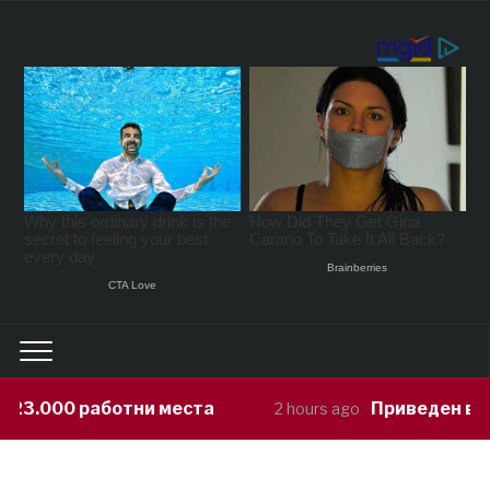
00 работни места
Приведен возач кој
2 hours ago