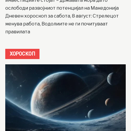
инвестициите стојат – државата мора да го
ослободи развојниот потенцијал на Македонија
Дневен хороскоп за сабота, 8 август: Стрелецот
менува работа, Водолиите не ги почитуваат
правилата
ХОРОСКОП