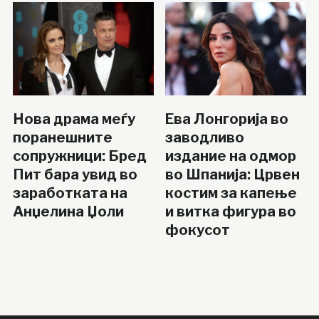
Нова драма меѓу
Ева Лонгорија во
поранешните
заводливо
сопружници: Бред
издание на одмор
Пит бара увид во
во Шпанија: Црвен
заработката на
костим за капење
Анџелина Џоли
и витка фигура во
фокусот