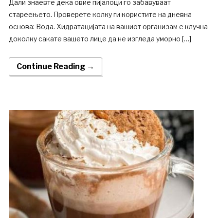
Дали знаевте дека овие пијалоци го забавуваат
стареењето. Проверете колку ги користите на дневна
основа: Вода. Хидратацијата на вашиот организам е клучна
доколку сакате вашето лице да не изгледа уморно […]
Continue Reading →