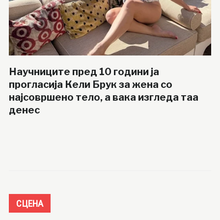
Научниците пред 10 години ја
прогласија Кели Брук за жена со
најсовршено тело, а вака изгледа таа
денес
СЦЕНА