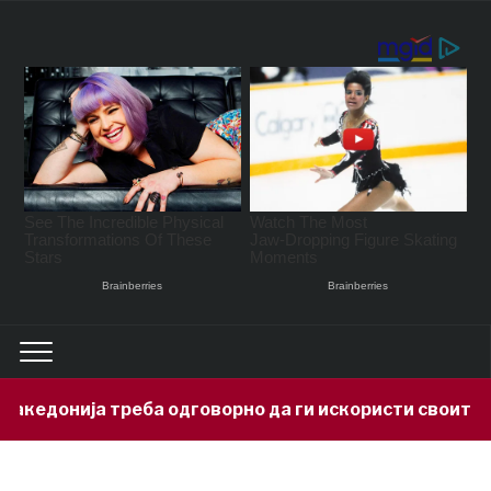
нија треба одговорно да ги искористи своите минер