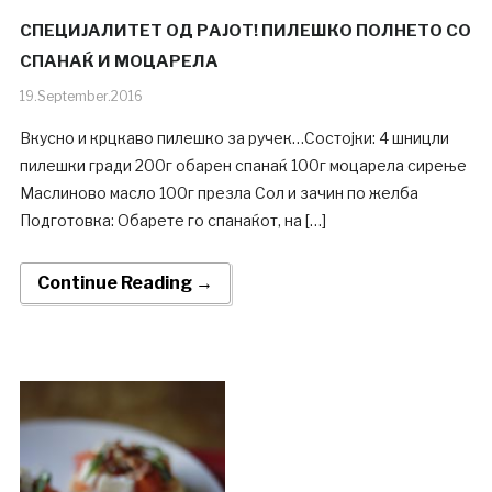
СПЕЦИЈАЛИТЕТ ОД РАЈОТ! ПИЛЕШКО ПОЛНЕТО СО
СПАНАЌ И МОЦАРЕЛА
19.September.2016
Вкусно и крцкаво пилешко за ручек…Состојки: 4 шницли
пилешки гради 200г обарен спанаќ 100г моцарела сирење
Маслиново масло 100г презла Сол и зачин по желба
Подготовка: Обарете го спанаќот, на […]
Continue Reading →