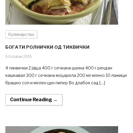
Кулинарство
БОГАТИ РОЛНИЧКИ ОД ТИКВИЧКИ
6.October.2019
4 тиквички 2 јајца 400 г сечкана шунка 400 г рендан
кашкавал 300 г сечкана моцарела 200 мл млеко 10 лажици
брашно сол и мелен црн пипер Во длабок сад […]
Continue Reading →