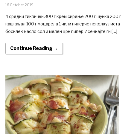
16.October.2019
4 средни тиквички 300 г крем сирење 200 г шунка 200 г
кашкавал 100 г моцарела 1 чили пиперче неколку листа
босилек масло сол и мелен црн пипер Исечкајте ги […]
Continue Reading →