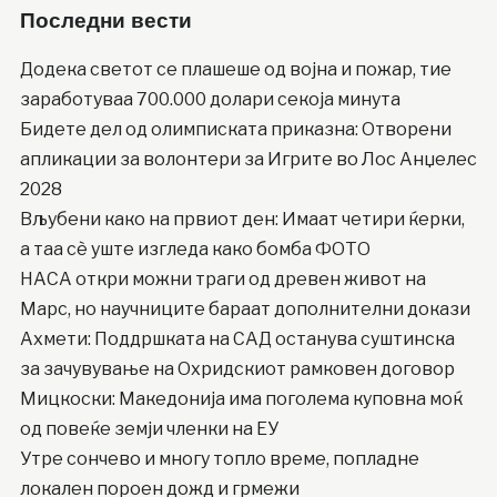
Последни вести
Додека светот се плашеше од војна и пожар, тие
заработуваа 700.000 долари секоја минута
Бидете дел од олимписката приказна: Отворени
апликации за волонтери за Игрите во Лос Анџелес
2028
Вљубени како на првиот ден: Имаат четири ќерки,
а таа сè уште изгледа како бомба ФОТО
НАСА откри можни траги од древен живот на
Марс, но научниците бараат дополнителни докази
Ахмети: Поддршката на САД останува суштинска
за зачувување на Охридскиот рамковен договор
Мицкоски: Македонија има поголема куповна моќ
од повеќе земји членки на ЕУ
Утре сончево и многу топло време, попладне
локален пороен дожд и грмежи