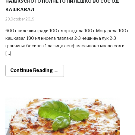
НАЈВКУСНОТО ПОЛНЕТО ПИЛЕШКО ВО СОС ОД
КАШКАВАЛ
29.October.2019
600 г пилешки гради 100 г мортадела 100 г Моцарела 100 г
кашкавал 180 мл кисела павлака 2-3 чешниња лук 2-3
гранчиња босилек 1 лажица сенф маслиново масло сол и
[…]
Continue Reading →