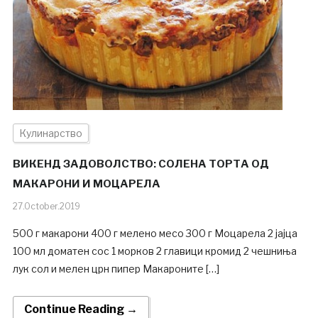
Кулинарство
ВИКЕНД ЗАДОВОЛСТВО: СОЛЕНА ТОРТА ОД
МАКАРОНИ И МОЦАРЕЛА
27.October.2019
500 г макарони 400 г мелено месо 300 г Mоцарела 2 јајца
100 мл доматен сос 1 морков 2 главици кромид 2 чешниња
лук сол и мелен црн пипер Макароните […]
Continue Reading →