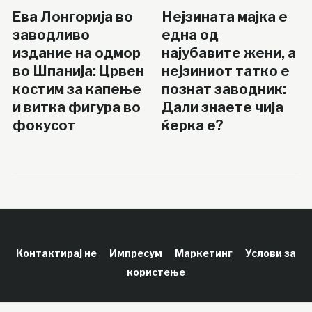
Ева Лонгорија во
Нејзината мајка е
заводливо
една од
издание на одмор
најубавите жени, а
во Шпанија: Црвен
нејзиниот татко е
костим за капење
познат заводник:
и витка фигура во
Дали знаете чија
фокусот
ќерка е?
Контактирај не
Импресум
Маркетинг
Услови за
користење