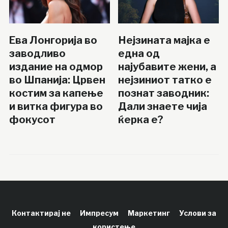
Ева Лонгорија во
Нејзината мајка е
заводливо
една од
издание на одмор
најубавите жени, а
во Шпанија: Црвен
нејзиниот татко е
костим за капење
познат заводник:
и витка фигура во
Дали знаете чија
фокусот
ќерка е?
Контактирај не
Импресум
Маркетинг
Услови за
користење