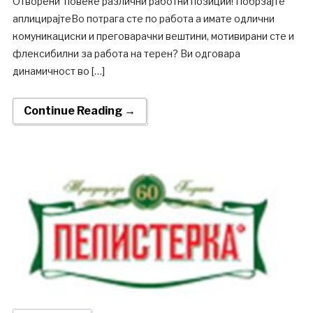
Отворени повеќе различни работни позиции! Побрзајте
аплицирајтеВо потрага сте по работа а имате одлични
комуникациски и преговарачки вештини, мотивирани сте и
флексибилни за работа на терен? Ви одговара
динамичност во […]
Continue Reading →