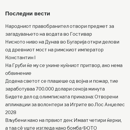
Последни вести
Народниот правобранител отвори предмет за
загадувањето на водата во Гостивар
Ниското ниво на Дунав во Бугарија откри делови
од древниот мост на римскиот император
Константин I
На Груби ќе му се укине куќниот притвор, ако нема
обвинение
Додека светот се плашеше од војна и пожар, тие
заработуваа 700.000 долари секоја минута
Бидете дел од олимписката приказна: Отворени
апликации за волонтери за Игрите во Лос Анџелес
2028
Вљубени како на првиот ден: Имаат четири ќерки,
а таа сè уште изгледа како бомба ФОТО