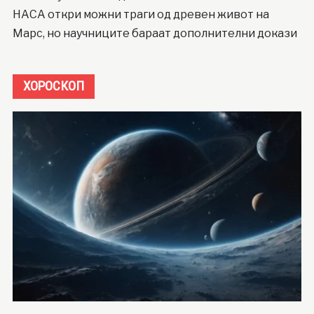
НАСА откри можни траги од древен живот на
Марс, но научниците бараат дополнителни докази
ХОРОСКОП