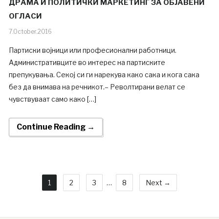
ДРАМА И ПОЛИТИЧКИ МАРКЕТИНГ ЗА ОБЈАВЕНИ
ОГЛАСИ
7.October.2016
Партиски војници или професионални работници.
Административците во интерес на партиските
препукувања. Секој си ги нарекува како сака и кога сака
без да внимава на речникот.– Револтирани велат се
чувствуваат само како […]
Continue Reading →
1
2
3
…
8
Next →