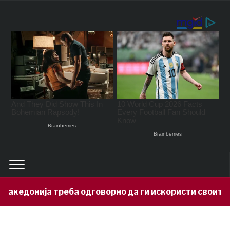
донија треба одговорно да ги искористи своите мине