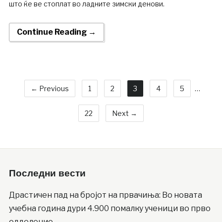
што ќе ве стоплат во ладните зимски денови.
Continue Reading →
← Previous
1
2
3
4
5
…
22
Next →
Последни вести
Драстичен пад на бројот на првачиња: Во новата
учебна година дури 4.900 помалку ученици во прво
одделение