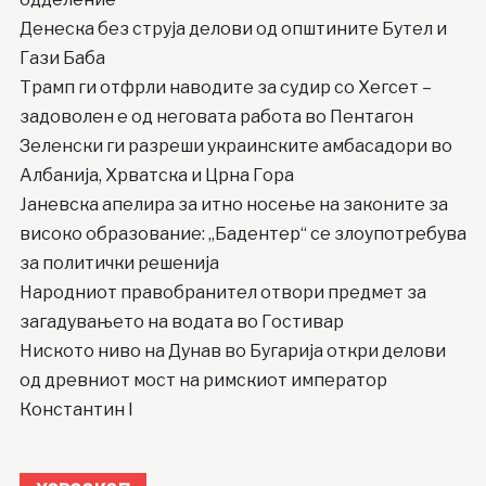
Денеска без струја делови од општините Бутел и
Гази Баба
Трамп ги отфрли наводите за судир со Хегсет –
задоволен е од неговата работа во Пентагон
Зеленски ги разреши украинските амбасадори во
Албанија, Хрватска и Црна Гора
Јаневска апелира за итно носење на законите за
високо образование: „Бадентер“ се злоупотребува
за политички решенија
Народниот правобранител отвори предмет за
загадувањето на водата во Гостивар
Ниското ниво на Дунав во Бугарија откри делови
од древниот мост на римскиот император
Константин I