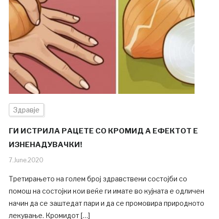
Здравје
ГИ ИСТРИЛА РАЦЕТЕ СО КРОМИД А ЕФЕКТОТ Е
ИЗНЕНАДУВАЧКИ!
7.June.2020
Третирањето на голем број здравствени состојби со
помош на состојки кои веќе ги имате во кујната е одличен
начин да се заштедат пари и да се промовира природното
лекување. Кромидот […]