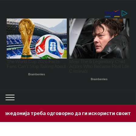
онија треба одговорно да ги искористи своите минер