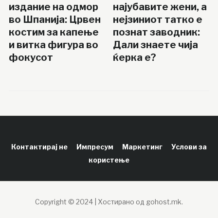
издание на одмор
најубавите жени, а
во Шпанија: Црвен
нејзиниот татко е
костим за капење
познат заводник:
и витка фигура во
Дали знаете чија
фокусот
ќерка е?
Контактирај не
Импресум
Маркетинг
Услови за
користење
Copyright © 2024 | Хостирано од gohost.mk.