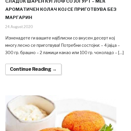
СЛАДОК ШАРЕН КУГЛОФ СО ЈОГУРТ – МЕК
АРОМАТИЧЕН КОЛАЧ КОЈ СЕ ПРИГОТВУВА БЕЗ
МАРГАРИН
24.August.2020
Изненадете ги вашите најблиски со вкусен десерт кој
многу лесно се приготвува! Потребни состојки: – 4 јајца –
300 гр. брашно – 2 лажици какао или 100 гр. чоколадо – […]
Continue Reading →