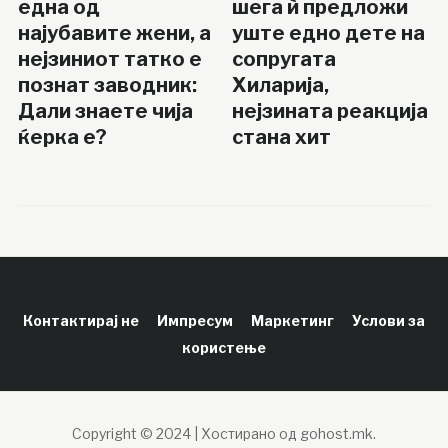
една од
шега ѝ предложи
најубавите жени, а
уште едно дете на
нејзиниот татко е
сопругата
познат заводник:
Хиларија,
Дали знаете чија
нејзината реакција
ќерка е?
стана хит
Контактирај не
Импресум
Маркетинг
Услови за
користење
Copyright © 2024 | Хостирано од gohost.mk.