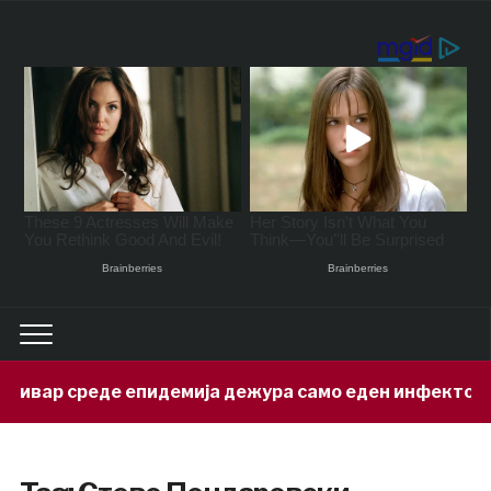
 среде епидемија дежура само еден инфектолог