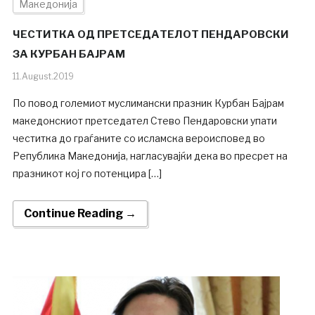
Македонија
ЧЕСТИТКА ОД ПРЕТСЕДАТЕЛОТ ПЕНДАРОВСКИ
ЗА КУРБАН БАЈРАМ
11.August.2019
По повод големиот муслимански празник Курбан Бајрам
македонскиот претседател Стево Пендаровски упати
честитка до граѓаните со исламска вероисповед во
Република Македонија, нагласувајќи дека во пресрет на
празникот кој го потенцира […]
Continue Reading →