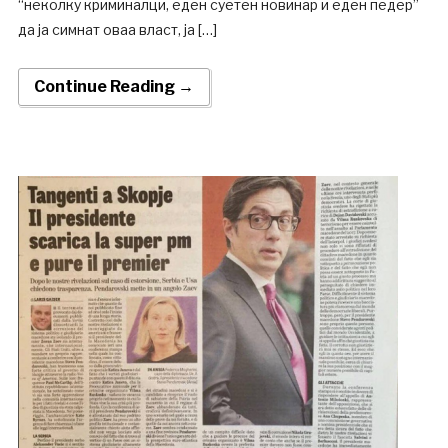
“неколку криминалци, еден суетен новинар и еден педер”
да ја симнат оваа власт, ја […]
Continue Reading →