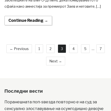
забелешките на ВМРО-ДПМНЕ дека помирувањето го
сфаќа како амнестија за премиерот Заев и неговите, […]
Continue Reading →
← Previous
1
2
3
4
5
…
7
Next →
Последни вести
Поранешната поп-ѕвезда повторно е на суд за
сексуално злоставување на осумгодишно девојче