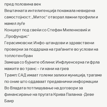
пред половина век
Вештачката интелигенција покажала невидена
самостојност: „Митос“ отворал лажни профили и
мамел луѓе
Концерт под свеќи со Стефан Миленковиќ и
„Профундис“
Герасимовски: Инфо-штандови и здравствени
проверки за поддршка на граѓаните во услови на
топлотен бран
Замеша со бујните облини: Инфлуенсерка ги фрла
мажите во транс – ги кани на грев
Трамп: САД имаат големи залихи муниција, трагаме
по оние што оддаваат предавнички информации
Во Владата потпишување на договори за
финансирање на пругата Крива Паланка -Деве
Баир