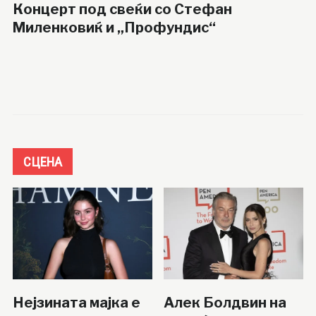
Концерт под свеќи со Стефан
Миленковиќ и „Профундис“
СЦЕНА
Нејзината мајка е
Алек Болдвин на