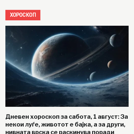
ХОРОСКОП
Дневен хороскоп за сабота, 1 август: За
некои луѓе, животот е бајка, а за други,
нивната врска се раскинува поради