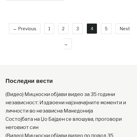
← Previous
1
2
3
4
5
Next
→
Последни вести
(Видео) Мицкоски објави видео за 35 години
независност: Издвоени најзначајните моменти и
личности во независна Македонија
Состојбата на Џо Бајден се влошува, проговори
неговиот син
(Видео) Мицкоски објави видео по повод 35