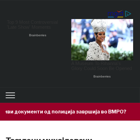
 документи од полиција завршија во ВМРО?
16 h