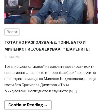
Вести
ТОТАЛНО РАЗГОЛУВАЊЕ: ТОНИ, БАТО И
МИЛЕНКО ГИ „СОБЛЕКУВААТ“ ШАРЕНИТЕ!
21.June.2016
Тотално „разголување“ на лажните вредности кои ги
пропагираат „шарените молеро-фарбари“ се случи во
последната емисија на Миленко Неделковски, во која
гости беа Братислав Димитров и Тони
Михајловски. Погледнете и слушнете ја […]
Continue Reading →