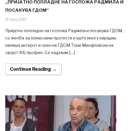
„ПРИЈАТНО ПОПЛАДНЕ НА ГОСПОЖА РАДМИЛА И
ПОСАКУВА ГДОМ“
21.June.2016
Пријатно попладне на госпожа Радмила и посакува ГДОМ,
со желба за помасовни протести и уште многу кираџии,
напиша актерот и член на ГДОМ Тони Михајловски на
својот ФБ профил.-Се надевам […]
Continue Reading →