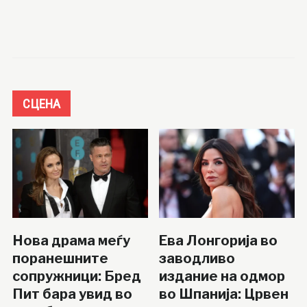
СЦЕНА
Нова драма меѓу
Ева Лонгорија во
поранешните
заводливо
сопружници: Бред
издание на одмор
Пит бара увид во
во Шпанија: Црвен