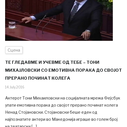
Сцена
ТЕ ГЛЕДАВМЕ И УЧЕВМЕ ОД ТЕБЕ – ТОНИ
МИХАЈЛОВСКИ СО ЕМОТИВНА ПОРАКА ДО СВОЈОТ
ПРЕРАНО ПОЧИНАТ КОЛЕГА
14.July.2016
Актерот Тони Михаиловски на социјалната мрежа Фејсбук
упати емотивна порака до својот прерано починат колега
Ненад Стојановски. Стојановски беше еден од
најпознатите актери во Македонија играше во голем број
на театарски […]