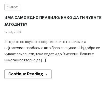
Живот
ИМА САМО ЕДНО ПРАВИЛО: КАКО ДА ГИ ЧУВАТЕ
ЈАГОДИТЕ?
12.July.2019
Јагодите се вкусно овошје кое сите го сакаме, а
најголемиот проблем е што брзо скапуваат. Најдобро се
чуваат замрзнати, така седат и до 9 месеци. Важно е
никогаш повторно да […]
Continue Reading →