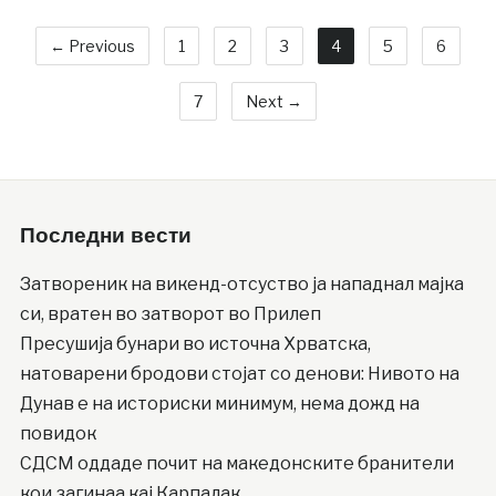
← Previous
1
2
3
4
5
6
7
Next →
Последни вести
Затвореник на викенд-отсуство ја нападнал мајка
си, вратен во затворот во Прилеп
Пресушија бунари во источна Хрватска,
натоварени бродови стојат со денови: Нивото на
Дунав е на историски минимум, нема дожд на
повидок
СДСМ оддаде почит на македонските бранители
кои загинаа кај Карпалак