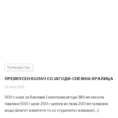
Кулинарство
ПРЕВКУСЕН КОЛАЧ СО ЈАГОДИ-СНЕЖНА КРАЛИЦА
13.June.2019
500 г кори за баклава 1 килограм јагоди 380 мл кисела
павлака 500 г шлаг 200 г шеќер во прав 200 мл газирана
вода Шлагот изматете го со студената газирана […]