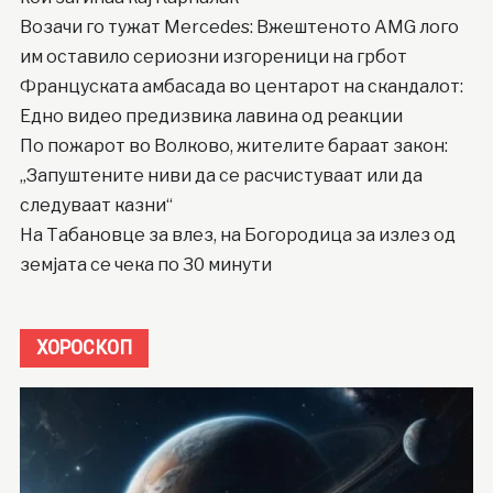
Возачи го тужат Mercedes: Вжештеното AMG лого
им оставило сериозни изгореници на грбот
Француската амбасада во центарот на скандалот:
Едно видео предизвика лавина од реакции
По пожарот во Волково, жителите бараат закон:
„Запуштените ниви да се расчистуваат или да
следуваат казни“
На Табановце за влез, на Богородица за излез од
земјата се чека по 30 минути
ХОРОСКОП