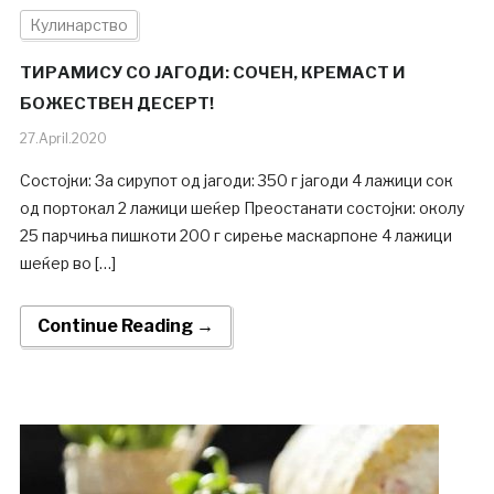
Кулинарство
ТИРАМИСУ СО ЈАГОДИ: СОЧЕН, КРЕМАСТ И
БОЖЕСТВЕН ДЕСЕРТ!
27.April.2020
Состојки: За сирупот од јагоди: 350 г јагоди 4 лажици сок
од портокал 2 лажици шеќер Преостанати состојки: околу
25 парчиња пишкоти 200 г сирење маскарпоне 4 лажици
шеќер во […]
Continue Reading →