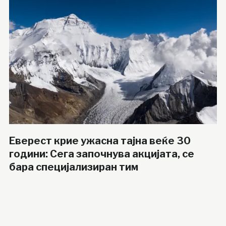
Еверест крие ужасна тајна веќе 30
години: Сега започнува акцијата, се
бара специјализиран тим