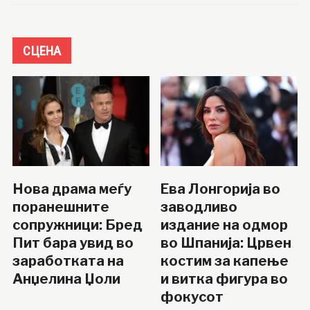
СЦЕНА
Нова драма меѓу
Ева Лонгорија во
поранешните
заводливо
сопружници: Бред
издание на одмор
Пит бара увид во
во Шпанија: Црвен
заработката на
костим за капење
Анџелина Џоли
и витка фигура во
фокусот