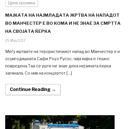
Црна хроника
МАЈКАТА НА НАЈМЛАДАТА ЖРТВА НА НАПАДОТ
ВО МАНЧЕСТЕР Е ВО КОМА И НЕ ЗНАЕ ЗА СМРТТА
НА СВОЈАТА ЌЕРКА
25.May.2017
Меѓу жртвите на терористичкиот напад во Манчестер е и
осумгодишната Сафи Роуз Русос, чија мајка е тешко
повредена.Таа се уште не знае дека нејзината ќерка
загинала. Со нив на концертот […]
Continue Reading →