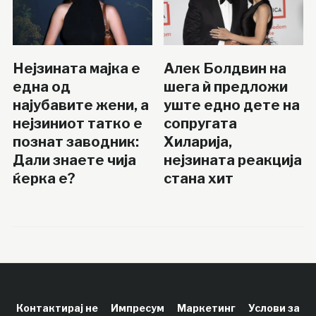
Нејзината мајка е
Алек Болдвин на
една од
шега ѝ предложи
најубавите жени, а
уште едно дете на
нејзиниот татко е
сопругата
познат заводник:
Хиларија,
Дали знаете чија
нејзината реакција
ќерка е?
стана хит
Контактирај не
Импресум
Маркетинг
Услови за