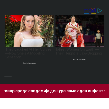
р среде епидемија дежура само еден инфектолог