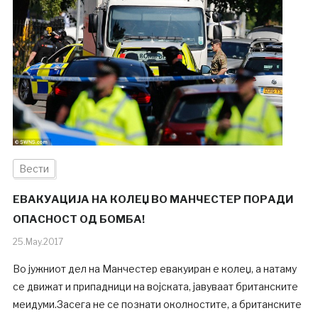
Вести
ЕВАКУАЦИЈА НА КОЛЕЏ ВО МАНЧЕСТЕР ПОРАДИ
ОПАСНОСТ ОД БОМБА!
25.May.2017
Во јужниот дел на Манчестер евакуиран е колеџ, а натаму
се движат и припадници на војската, јавуваат британските
меидуми.Засега не се познати околностите, а британските