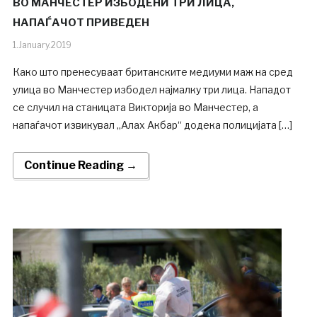
ВО МАНЧЕСТЕР ИЗБОДЕНИ ТРИ ЛИЦА,
НАПАЃАЧОТ ПРИВЕДЕН
1.January.2019
Како што пренесуваат британските медиуми маж на сред
улица во Манчестер избодел најмалку три лица. Нападот
се случил на станицата Викторија во Манчестер, а
напаѓачот извикувал „Алах Акбар“ додека полицијата […]
Continue Reading →