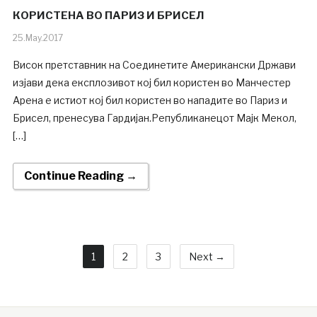
КОРИСТЕНА ВО ПАРИЗ И БРИСЕЛ
25.May.2017
Висок претставник на Соединетите Американски Држави
изјави дека експлозивот кој бил користен во Манчестер
Арена е истиот кој бил користен во нападите во Париз и
Брисел, пренесува Гардијан.Републиканецот Мајк Мекол,
[…]
Continue Reading →
1
2
3
Next →