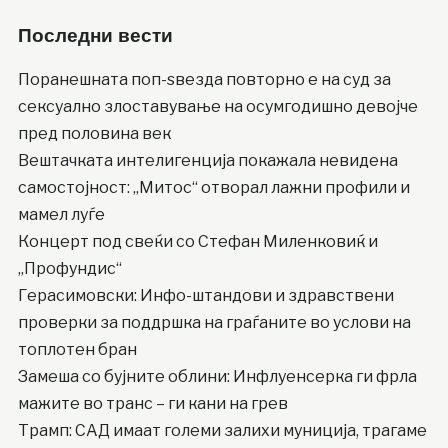
Последни вести
Поранешната поп-ѕвезда повторно е на суд за
сексуално злоставување на осумгодишно девојче
пред половина век
Вештачката интелигенција покажала невидена
самостојност: „Митос“ отворал лажни профили и
мамел луѓе
Концерт под свеќи со Стефан Миленковиќ и
„Профундис“
Герасимовски: Инфо-штандови и здравствени
проверки за поддршка на граѓаните во услови на
топлотен бран
Замеша со бујните облини: Инфлуенсерка ги фрла
мажите во транс – ги кани на грев
Трамп: САД имаат големи залихи муниција, трагаме