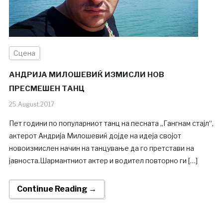
Сцена
АНДРИЈА МИЛОШЕВИЌ ИЗМИСЛИ НОВ
ПРЕСМЕШЕН ТАНЦ
25.August.2017
Пет години по популарниот танц на песната „Гангнам стајл“,
актерот Андрија Милошевиќ дојде на идеја својот
новоизмислен начин на танцување да го претстави на
јавноста.Шармантниот актер и водител повторно ги […]
Continue Reading →