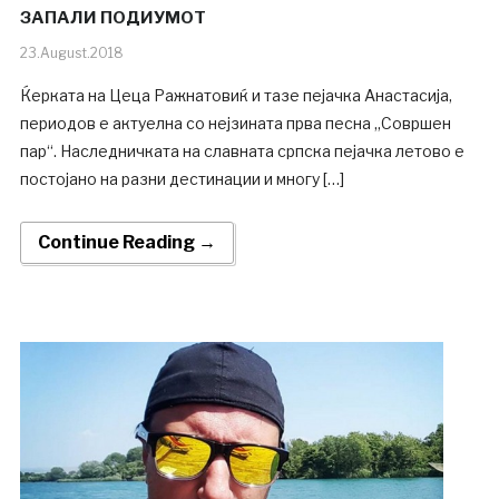
ЗАПАЛИ ПОДИУМОТ
23.August.2018
Ќерката на Цеца Ражнатовиќ и тазе пејачка Анастасија,
периодов е актуелна со нејзината прва песна „Совршен
пар“. Наследничката на славната српска пејачка летово е
постојано на разни дестинации и многу […]
Continue Reading →