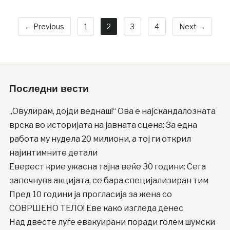
← Previous
1
2
3
4
Next →
Последни вести
„Овулирам, дојди веднаш!“ Ова е најскандалозната
врска во историјата на јавната сцена: За една
работа му нудела 20 милиони, а тој ги открил
најинтимните детали
Еверест крие ужасна тајна веќе 30 години: Сега
започнува акцијата, се бара специјализиран тим
Пред 10 години ја прогласија за жена со
СОВРШЕНО ТЕЛО! Еве како изгледа денес
Над двесте луѓе евакуирани поради голем шумски