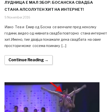
ЛУДНИЦА Е МАЛ ЗБОР: БОСАНСКА СВАДБА
СТАНА АПСОЛУТЕН ХИТ НА ИНТЕРНЕТ!
9.November.2016
Иако Теа и Емир од Босна се венчале пред неколку
години, видео од нивната свадба повторно стана интернет
хит.Имено, тие двајца покажале дека свадбата на овие
простори може сосема поинаку […]
Continue Reading →