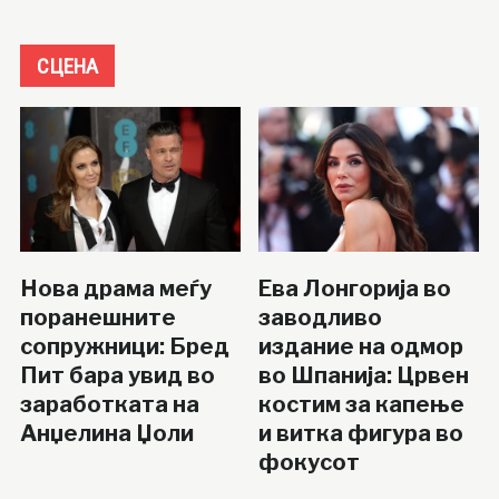
СЦЕНА
Нова драма меѓу
Ева Лонгорија во
поранешните
заводливо
сопружници: Бред
издание на одмор
Пит бара увид во
во Шпанија: Црвен
заработката на
костим за капење
Анџелина Џоли
и витка фигура во
фокусот