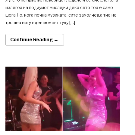
излегоа на подиумот мислејќи дека сето тоа е само
шега.Но, кога почна музиката, сите замолчеа,а тие не
трошеа ниту еден момент туку […]
Continue Reading →