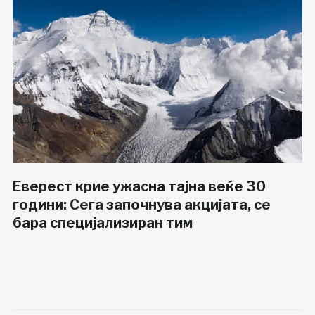
Еверест крие ужасна тајна веќе 30
години: Сега започнува акцијата, се
бара специјализиран тим