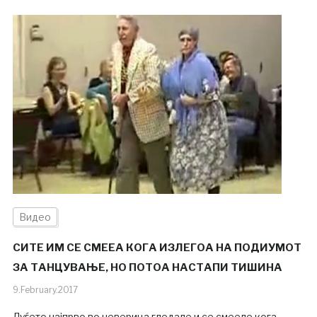
Видео
СИТЕ ИМ СЕ СМЕЕА КОГА ИЗЛЕГОА НА ПОДИУМОТ
ЗА ТАНЦУВАЊЕ, НО ПОТОА НАСТАПИ ТИШИНА
9.February.2017
Луѓето најпрво во неверица гледале и се смееле,кога