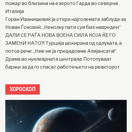
пожар во близина на езерото Гарда во северна
Италија
Горан Иванишевиќ ја откри најголемата заблуда за
Новак Ѓоковиќ: „Неколку пати сум бил навреден“
ДАЛИ СЕ РАЃА НОВА ВОЕНА СИЛА КОЈА ЌЕ ГО
ЗАМЕНИ НАТО?! Турција шокирана од одлуката, а
потоа рече: „Ние не ја предадовме Алијансата!“
Драма во нуклеарната централа: Потопуваат
баржи за да го спасат работењето на реакторот
ХОРОСКОП