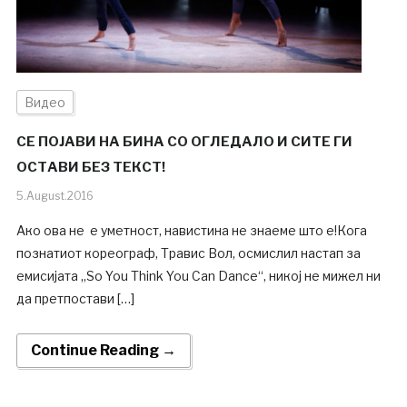
Видео
СЕ ПОЈАВИ НА БИНА СО ОГЛЕДАЛО И СИТЕ ГИ
ОСТАВИ БЕЗ ТЕКСТ!
5.August.2016
Ако ова не е уметност, навистина не знаеме што е!Кога
познатиот кореограф, Травис Вол, осмислил настап за
емисијата „So You Think You Can Dance“, никој не мижел ни
да претпостави […]
Continue Reading →