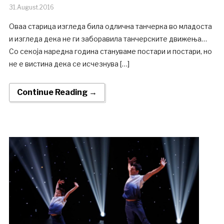
31.August.2016
Оваа старица изгледа била одлична танчерка во младоста
и изгледа дека не ги заборавила танчерските движења…
Со секоја наредна година стануваме постари и постари, но
не е вистина дека се исчезнува […]
Continue Reading →