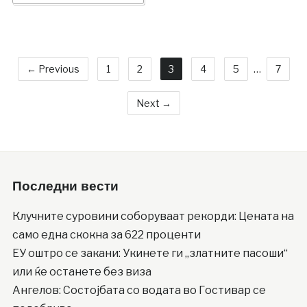
← Previous
1
2
3
4
5
…
7
Next →
Последни вести
Клучните суровини соборуваат рекорди: Цената на
само една скокна за 622 проценти
ЕУ оштро се закани: Укинете ги „златните пасоши“
или ќе останете без виза
Ангелов: Состојбата со водата во Гостивар се