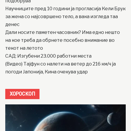
подобрува
Научниците пред 10 години ја прогласија Кели Брук
за жена со најсовршено тело, а вака изгледа таа
денес
Дали носите паметен часовник? Има едно нешто
на кое треба да обрнете посебно внимание во
текот на летото
САД: Изгубени 23.000 работни места
(Видео) Тајфун со налети на ветер до 216 км/ч ја
погоди Јапонија, Кина очекува удар
ХОРОСКОП