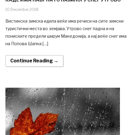
КАДЕ ИМА НАВРНАТО НАЈМНОГУ СНЕГ УТРОВО
10.December.2018
Вистинска зимска идила веќе има речиси на сите зимски
туристички места во земјава. Утрово снег падна и на
пониските предели ширум Македонија, а нај веќе снег има
на Попова Шапка […]
Continue Reading →