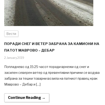
Вести
ПОРАДИ СНЕГ И ВЕТЕР ЗАБРАНА ЗА КАМИОНИ НА
ПАТОТ МАВРОВО – ДЕБАР
2.January.2019
Попладнево од 15:25 часот поради врнежи од снег и
засилен северен ветер од превентивни причини се водува
забрана за тешки товарни возила на патниот правец крак
Маврово – Дебар и […]
Continue Reading →