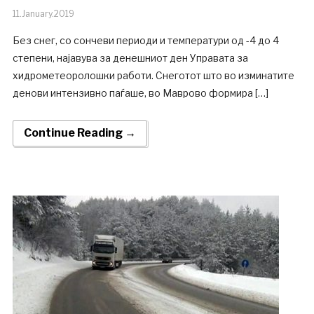
11.January.2019
Без снег, со сончеви периоди и температури од -4 до 4
степени, најавува за денешниот ден Управата за
хидрометеоролошки работи. Снеготот што во изминатите
денови интензивно паѓаше, во Маврово формира […]
Continue Reading →