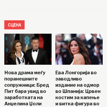
СЦЕНА
Нова драма меѓу
Ева Лонгорија во
поранешните
заводливо
сопружници: Бред
издание на одмор
Пит бара увид во
во Шпанија: Црвен
заработката на
костим за капење
Анџелина Џоли
и витка фигура во